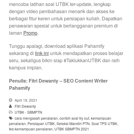
mencoba latihan soal UTBK ter-update, lengkap
dengan video pembahasan menarik dan akses ke
berbagai fitur keren untuk persiapan kuliah. Dapatkan
penawaran spesial untuk berlangganan premium di
laman
Promo
.
Tunggu apalagi, download aplikasi Pahamify
sekarang di
link ini
untuk mendapatkan proses belajar
seru, sekaligus bikin siap #TaklukkanUTBK dan raih
kampus impian.
Penulis: Fitri Dewanty – SEO Content Writer
Pahamify
April 19, 2021
Fitri Dewanty
UTBK - SBMPTN
cara mengasah penalaran
,
contoh soal try out
,
kemampuan
penalaran
,
Persiapan UTBK
,
Seleksi Mandiri PTN
,
Soal TPS UTBK
,
tes kemampuan penalaran
,
UTBK SBMPTN 2021