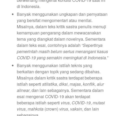
berwenang mengenai kondisi COVID-19 saat ini
di Indonesia.
Banyak menggunakan ungkapan dan pernyataan
yang bersifat mengomentari atau menilai.
Misalnya, dalam teks kritik sastra penulis memuji
kemampuan pengarang dalam mewacanakan
tema yang diangkat dalam novelnya. Sementara
dalam teks esai, contohnya adalah
“Sepertinya
pemerintah masih belum serius menangani kasus
COVID-19 yang semakin meningkat di Indonesia.”
Banyak menggunakan istilah teknis yang
berkaitan dengan topik yang sedang dibahas.
Misalnya dalam kritik sastra terdapat beberapa
istilah seperti
stilistika
,
diksi
,
majas
,
konflik
,
alur
alinear
, dan lain sebagainya. Sementara dalam
esai mengenai COVID-19 akan terdapat
beberapa istilah seperti
virus
,
COVID-19
,
mutasi
virus
,
mahkota
(crown)
virus
,
vaksin
, dan lain
sebagainya.