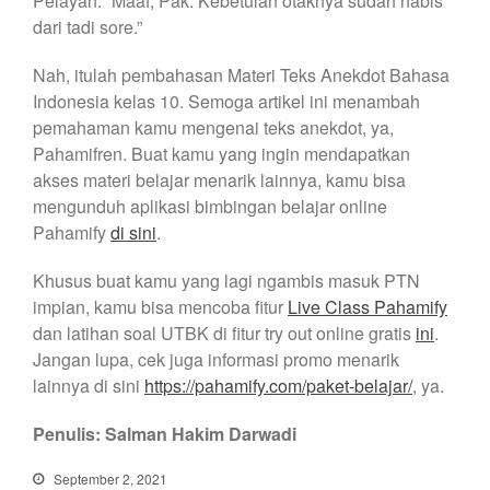
Pelayan: “Maaf, Pak. Kebetulan otaknya sudah habis
dari tadi sore.”
Nah, itulah pembahasan Materi Teks Anekdot Bahasa
Indonesia
kelas 10. Semoga artikel ini menambah
pemahaman kamu mengenai teks anekdot, ya,
Pahamifren. Buat kamu yang ingin mendapatkan
akses materi belajar menarik lainnya, kamu bisa
mengunduh aplikasi bimbingan belajar online
Pahamify
di sini
.
Khusus buat kamu yang lagi ngambis masuk PTN
impian, kamu bisa mencoba fitur
Live Class Pahamify
dan latihan soal UTBK di fitur try out online gratis
ini
.
Jangan lupa, cek juga informasi promo menarik
lainnya di sini
https://pahamify.com/paket-belajar/
, ya.
Penulis: Salman Hakim Darwadi
September 2, 2021