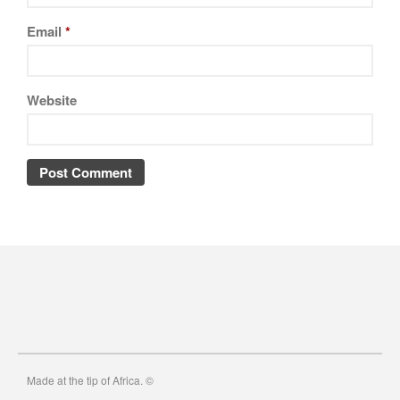
Email
*
Website
Made at the tip of Africa. ©