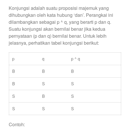
Konjungsi adalah suatu proposisi majemuk yang
dihubungkan oleh kata hubung ‘dan’. Perangkai ini
dilambangkan sebagai p ^ q, yang berarti p dan q.
Suatu konjungsi akan bernilai benar jika kedua
pernyataan (p dan q) bernilai benar. Untuk lebih
jelasnya, perhatikan tabel konjungsi berikut:
p
q
p ^ q
B
B
B
B
S
S
S
B
S
S
S
S
Contoh: