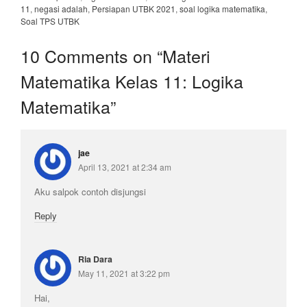
11
,
negasi adalah
,
Persiapan UTBK 2021
,
soal logika matematika
,
Soal TPS UTBK
10 Comments on “
Materi
Matematika Kelas 11: Logika
Matematika
”
jae
April 13, 2021 at 2:34 am
Aku salpok contoh disjungsi
Reply
Ria Dara
May 11, 2021 at 3:22 pm
Hai,