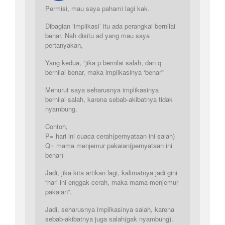
Permisi, mau saya pahami lagi kak.
Dibagian ‘implikasi’ itu ada perangkai bernilai
benar. Nah disitu ad yang mau saya
pertanyakan,
Yang kedua, “jika p bernilai salah, dan q
bernilai benar, maka implikasinya ‘benar'”
Menurut saya seharusnya implikasinya
bernilai salah, karena sebab-akibatnya tidak
nyambung.
Contoh,
P= hari ini cuaca cerah(pernyataan ini salah)
Q= mama menjemur pakaian(pernyataan ini
benar)
Jadi, jika kita artikan lagi, kalimatnya jadi gini
“hari ini enggak cerah, maka mama menjemur
pakaian”.
Jadi, seharusnya implikasinya salah, karena
sebab-akibatnya juga salah(gak nyambung).