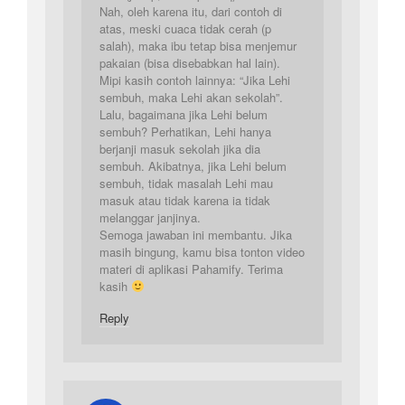
Nah, oleh karena itu, dari contoh di
atas, meski cuaca tidak cerah (p
salah), maka ibu tetap bisa menjemur
pakaian (bisa disebabkan hal lain).
Mipi kasih contoh lainnya: “Jika Lehi
sembuh, maka Lehi akan sekolah”.
Lalu, bagaimana jika Lehi belum
sembuh? Perhatikan, Lehi hanya
berjanji masuk sekolah jika dia
sembuh. Akibatnya, jika Lehi belum
sembuh, tidak masalah Lehi mau
masuk atau tidak karena ia tidak
melanggar janjinya.
Semoga jawaban ini membantu. Jika
masih bingung, kamu bisa tonton video
materi di aplikasi Pahamify. Terima
kasih
Reply