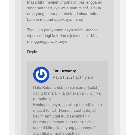
Masa kita menjemur pakaian pas engga ad
sinar matahari, (ya walaupun relatif, ad jua
orng yang jemur pas endk ad sinar matahari
karena mo cari capeknya, hehe)
Tapi, jika pernyataan saya salah, mohon
diperbaiki lagi kak dan dijelasin lagi. Maaf
mengganggu waktunya
Reply
Fitri Dewanty
May 21, 2021 at 1:48 am
Halo Rebo, untuk penjelasan p (salah)
dan q (benar), kita gunakan p -> q, jika
p, maka q.
Kesimpulannya, apabila p terjadi, maka
q pasti terjadi. Namun, saat q terjadi,
belum tentu hal itu disebabkan p
(karena panahnya satu arah), tidak
seperti biimplikasi yang panahnya 2
arah (jika p, maka pasti q).