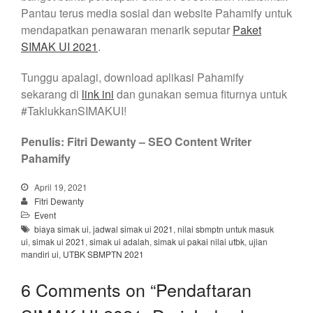
Pantau terus media sosial dan website Pahamify untuk
mendapatkan penawaran menarik seputar
Paket
SIMAK UI 2021
.
Tunggu apalagi, download aplikasi Pahamify
sekarang di
link ini
dan gunakan semua fiturnya untuk
#TaklukkanSIMAKUI!
Penulis: Fitri Dewanty – SEO Content Writer
Pahamify
April 19, 2021
Fitri Dewanty
Event
biaya simak ui
,
jadwal simak ui 2021
,
nilai sbmptn untuk masuk
ui
,
simak ui 2021
,
simak ui adalah
,
simak ui pakai nilai utbk
,
ujian
mandiri ui
,
UTBK SBMPTN 2021
6 Comments on “
Pendaftaran