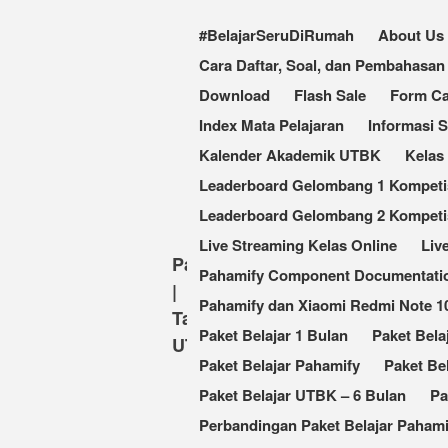
#BelajarSeruDiRumah
About Us
Cara Daftar, Soal, dan Pembahas
Download
Flash Sale
Form Ca
Index Mata Pelajaran
Informasi 
Kalender Akademik UTBK
Kelas
Leaderboard Gelombang 1 Kompetisi
Leaderboard Gelombang 2 Kompetis
Live Streaming Kelas Online
Liv
Pahamify
Pahamify Component Documentati
|
Pahamify dan Xiaomi Redmi Note 
Taklukkan
Paket Belajar 1 Bulan
Paket Bela
UTBK
Paket Belajar Pahamify
Paket Be
Paket Belajar UTBK – 6 Bulan
Pa
Perbandingan Paket Belajar Pahami