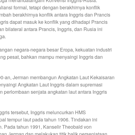
juga menandatangani Konvensi Inggris-Rusia.
liansi formal, tetapi dengan berakhirnya konflik
ambah berakhirnya konflik antara Inggris dan Prancis
gris dapat masuk ke konflik yang dihadapi Prancis
n bilateral antara Prancis, Inggris, dan Rusia ini
ga.
angan negara-negara besar Eropa, kekuatan industri
ng pesat, bahkan mampu menyaingi Inggris dan
890-an, Jerman membangun Angkatan Laut Kekaisaran
enyaingi Angkatan Laut Inggris dalam supremasi
n perlombaan senjata angkatan laut antara Inggris
gris tersebut, Inggris meluncurkan HMS
pal tempur laut pada tahun 1906. Tindakan ini
. Pada tahun 1991, Kanselir Theobald von
n Jerman dan melakukan titik balik persenjataan