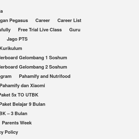
da
ngan Pegasus
Career
Career List
fully
Free Trial Live Class
Guru
Jago PTS
Kurikulum
derboard Gelombang 1 Soshum
derboard Gelombang 2 Soshum
ogram
Pahamify and Nutrifood
Pahamify dan Xiaomi
Paket 5x TO UTBK
Paket Belajar 9 Bulan
BK – 3 Bulan
Parents Week
cy Policy