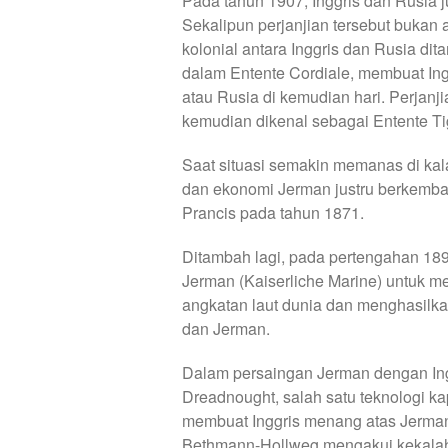
Pada tahun 1907, Inggris dan Rusia 
Sekalipun perjanjian tersebut bukan a
kolonial antara Inggris dan Rusia dit
dalam Entente Cordiale, membuat Ing
atau Rusia di kemudian hari. Perjanjia
kemudian dikenal sebagai Entente Ti
Saat situasi semakin memanas di kal
dan ekonomi Jerman justru berkemba
Prancis pada tahun 1871.
Ditambah lagi, pada pertengahan 1
Jerman (Kaiserliche Marine) untuk m
angkatan laut dunia dan menghasilka
dan Jerman.
Dalam persaingan Jerman dengan Ing
Dreadnought, salah satu teknologi ka
membuat Inggris menang atas Jerman
Bethmann-Hollweg mengakui kekalaha