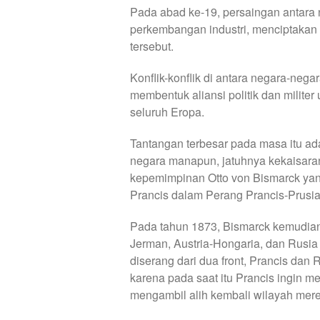
Pada abad ke-19, persaingan antara n
perkembangan industri, menciptakan b
tersebut.
Konflik-konflik di antara negara-nega
membentuk aliansi politik dan milit
seluruh Eropa.
Tantangan terbesar pada masa itu ad
negara manapun, jatuhnya kekaisara
kepemimpinan Otto von Bismarck ya
Prancis dalam Perang Prancis-Prusi
Pada tahun 1873, Bismarck kemudian
Jerman, Austria-Hongaria, dan Rusi
diserang dari dua front, Prancis da
karena pada saat itu Prancis ingin
mengambil alih kembali wilayah mere