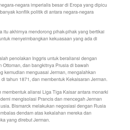
egara-negara imperialis besar di Eropa yang dipicu
anyak konflik politik di antara negara-negara
ra itu akhirnya mendorong pihak-pihak yang bertikai
er untuk menyeimbangkan kekuasaan yang ada di
alah penolakan Inggris untuk beraliansi dengan
n Ottoman, dan bangkitnya Prusia di bawah
ng kemudian menguasai Jerman, mengalahkan
a di tahun 1871, dan membentuk Kekaisaran Jerman.
 membentuk aliansi Liga Tiga Kaisar antara monarki
a demi mengisolasi Prancis dan mencegah Jerman
n Rusia. Bismarck melakukan negosiasi dengan Rusia
 membalas dendam atas kekalahan mereka dan
ka yang direbut Jerman.