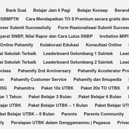
Bank Soal
Belajar Jam 6 Pagi
Belajar Konsep
Beran
an SBMPTN
Cara Mendapatkan TO 8 Premium secara gratis de
reer Submit Successfully
Form Rasionalisasi Submit Success
Syarat SNBP, Nilai Rapor dan Cara Lulus SNBP
Invitation MIPI
 Online Pahamify
Kolaborasi Edukasi
Konsultasi Online
 Sekolah Terbaik​
Leaderboard Gelombang 1 Saintek
Lea
i Sekolah Terbaik
Leaderboard Gelombang 2 Saintek
Lea
eclass
Pahamify 2nd Anniversary
Pahamify Accelerator Pr
on
Pahamify Customer Service
Pahamify dan Ilmupedia
105G
Pahamitra
Paket 10x UTBK
Paket 20x TO UTBK
jar 1 Tahun
Paket Belajar 3 Bulan
Paket Belajar 6 Bulan
lajar UTBK
Paket Belajar UTBK – 1 Bulan
Paket Belajar UT
ket Belajar UTBK – 9 Bulan
Parents
Parents Community
fy
Persiapan UTBK dalam Genggamanmu | Pegasus
Priva