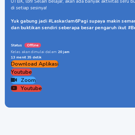
UTBK, loh! Selain belajar, akan ada banyak aktivitas seru b
di setiap sesinya!
Yuk gabung jadi #LaskarJam6Pagi supaya makin sem
dan buktikan sendiri seberapa besar pengaruh ikut #B
Status
Offline
Kelas akan dimulai dalam
20 jam
13 menit 35 detik
Download Aplikasi
Youtube
Zoom
Youtube