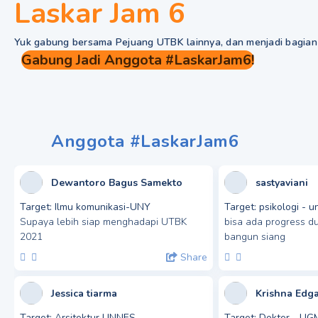
Laskar Jam 6
Yuk gabung bersama Pejuang UTBK lainnya, dan menjadi bagian 
Gabung Jadi Anggota #LaskarJam6!
Anggota #LaskarJam6
Dewantoro Bagus Samekto
sastyaviani
Target:
Ilmu komunikasi-UNY
Target:
psikologi - u
Supaya lebih siap menghadapi UTBK
bisa ada progress d
2021
bangun siang
Share
Jessica tiarma
Krishna Edg
Target:
Arsitektur UNNES
Target:
Dokter - UG