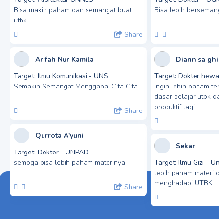
Bisa makin paham dan semangat buat
Bisa lebih bersemang
utbk
Share
Arifah Nur Kamila
Diannisa ghin
Target:
Ilmu Komunikasi - UNS
Target:
Dokter hewan
Semakin Semangat Menggapai Cita Cita
Ingin lebih paham te
dasar belajar utbk d
produktif lagi
Share
Qurrota A'yuni
Sekar
Target:
Dokter - UNPAD
semoga bisa lebih paham materinya
Target:
Ilmu Gizi - U
lebih paham materi d
menghadapi UTBK
Share