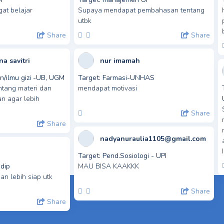
at belajar
Supaya mendapat pembahasan tentang
utbk
Share
Share
a savitri
nur imamah
/ilmu gizi -UB, UGM
Target:
Farmasi-UNHAS
ntang materi dan
mendapat motivasi
an agar lebih
Share
Share
nadyanuraulia1105@gmail.com
Target:
Pend.Sosiologi - UPI
ndip
MAU BISA KAAKKK
an lebih siap utk
Share
Share