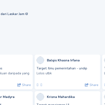
dari Laskar Jam 6!
Balqis Khasna Irfana
ns
Target:
Ilmu pemerintahan - undip
uluan daripada yang
Lolos utbk
Share
Share
ar Madyra
Krisna Mahardika
M
Target:
manajemen UI