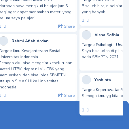
Harapan saya mengikuti belajar jam 6
Bisa lebih rajin belajarny
pagi agar dapat menambah materi yang
yang banyak
belum saya pelajari
Share
Aisha Sofhia
Rahmi Afiah Ardan
Target:
Psikologi - Unair
Target:
Ilmu Kesejahteraan Sosial -
Saya bisa lolos di piliha
Universitas Indonesia
pada SBMPTN 2021
Semoga aku bisa mengejar keseluruhan
materi UTBK, dapat nilai UTBK yang
memuaskan, dan bisa lolos SBMPTN
Yashinta
ataupun SIMAK UI ke Universitas
Indonesia!
Target:
Keperawatan/keh
Share
Semoga ilmu yg kita pero