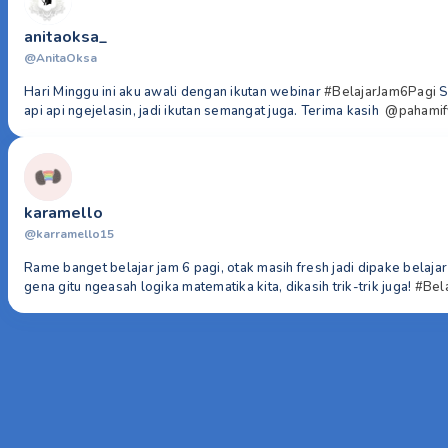
anitaoksa_
@AnitaOksa
Hari Minggu ini aku awali dengan ikutan webinar
#BelajarJam6Pagi
S
api api ngejelasin, jadi ikutan semangat juga. Terima kasih
@pahamif
karamello
@karramello15
Rame banget belajar jam 6 pagi, otak masih fresh jadi dipake belajar
gena gitu ngeasah logika matematika kita, dikasih trik-trik juga!
#Bel