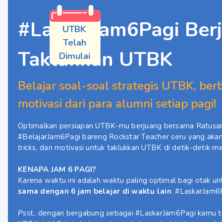
#LaskarJam6Pagi Ber
UTBK
Telah
Taklukkan UTBK
Dimulai
Belajar soal-soal strategis UTBK, berba
motivasi dari para alumni setiap pagi!
Optimalkan persiapan UTBK-mu berjuang bersama
Ratusan
#BelajarJam6Pagi bareng Rockstar Teacher seru yang aka
trick
s, dan motivasi untuk taklukkan UTBK di detik-detik m
KENAPA JAM 6 PAGI?
Karena waktu ini adalah waktu paling optimal bagi otak un
sama dengan 6 jam belajar di waktu lain
. #LaskarJam6P
Psst..
dengan bergabung sebagai #LaskarJam6Pagi kamu tid