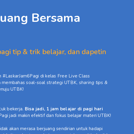
juang Bersama
gi tip & trik belajar, dan dapetin
 #LaskarJam6Pagi di kelas Free Live Class
n membahas soal-soal strategi UTBK,
sharing tips &
enuju UTBK!
tuk bekerja.
Bisa jadi, 1 jam belajar di pagi hari
agi jadi makin efektif dan fokus belajar materi UTBK!
ak akan merasa berjuang sendirian untuk hadapi