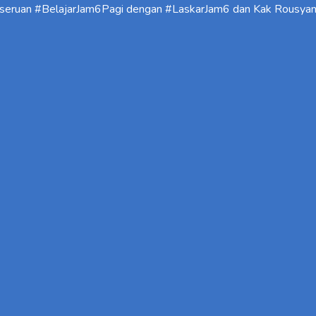
keseruan #BelajarJam6Pagi dengan #LaskarJam6 dan Kak Rousya