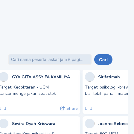
Cari
GYA GITA ASSYIFA KAMILIYA
Sitifatimah
Target:
Kedokteran - UGM
Target:
psikologi -brawij
Lancar mengerjakan soal utbk
biar lebih paham materi t
Share
Sevira Dyah Kriswara
Joanne Rebecca 
Target:
Ilmu Komunikasi-UNS
Target:
FKG-UGM