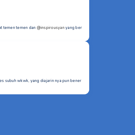
gat temen temen dan
@inspirousyan
yang ber
eres subuh wkwk, yang diajarin nya pun bener