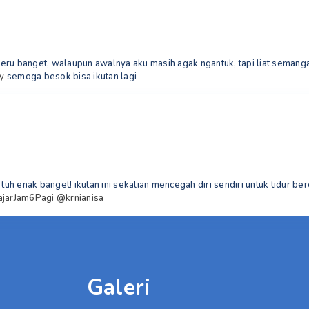
eru banget, walaupun awalnya aku masih agak ngantuk, tapi liat seman
y
semoga besok bisa ikutan lagi
 tuh enak banget! ikutan ini sekalian mencegah diri sendiri untuk tidur b
ajarJam6Pagi
@krnianisa
Galeri