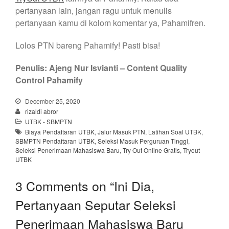
pertanyaan lain, jangan ragu untuk menulis
pertanyaan kamu di kolom komentar ya, Pahamifren.
Lolos PTN bareng Pahamify! Pasti bisa!
Penulis: Ajeng Nur Isvianti
– Content Quality
Control Pahamify
December 25, 2020
rizaldi abror
UTBK - SBMPTN
Biaya Pendaftaran UTBK
,
Jalur Masuk PTN
,
Latihan Soal UTBK
,
SBMPTN Pendaftaran UTBK
,
Seleksi Masuk Perguruan Tinggi
,
Seleksi Penerimaan Mahasiswa Baru
,
Try Out Online Gratis
,
Tryout
UTBK
3 Comments on “
Ini Dia,
Pertanyaan Seputar Seleksi
Penerimaan Mahasiswa Baru