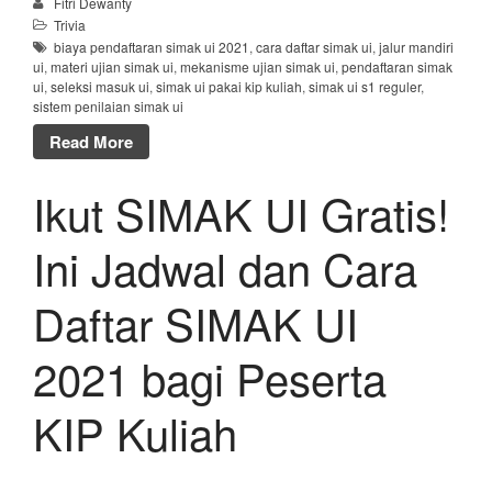
Fitri Dewanty
Trivia
biaya pendaftaran simak ui 2021
,
cara daftar simak ui
,
jalur mandiri
ui
,
materi ujian simak ui
,
mekanisme ujian simak ui
,
pendaftaran simak
ui
,
seleksi masuk ui
,
simak ui pakai kip kuliah
,
simak ui s1 reguler
,
sistem penilaian simak ui
Read More
Ikut SIMAK UI Gratis!
Ini Jadwal dan Cara
Daftar SIMAK UI
2021 bagi Peserta
KIP Kuliah