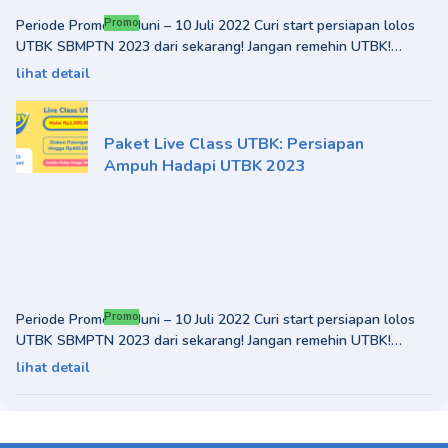
Periode Promo: 19 Juni – 10 Juli 2022 Curi start persiapan lolos
Promo
UTBK SBMPTN 2023 dari sekarang! Jangan remehin UTBK!
Selain untuk mendaftar ke PTN
lihat detail
Paket Live Class UTBK: Persiapan
Ampuh Hadapi UTBK 2023
Periode Promo: 19 Juni – 10 Juli 2022 Curi start persiapan lolos
Promo
UTBK SBMPTN 2023 dari sekarang! Jangan remehin UTBK!
Selain untuk mendaftar ke PTN
lihat detail