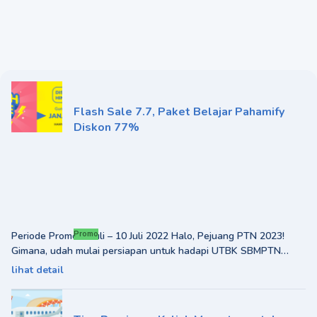
Flash Sale 7.7, Paket Belajar Pahamify
Diskon 77%
Periode Promo: 7 Juli – 10 Juli 2022 Halo, Pejuang PTN 2023!
Promo
Gimana, udah mulai persiapan untuk hadapi UTBK SBMPTN
2023 belum, nih? Hah, masih
lihat detail