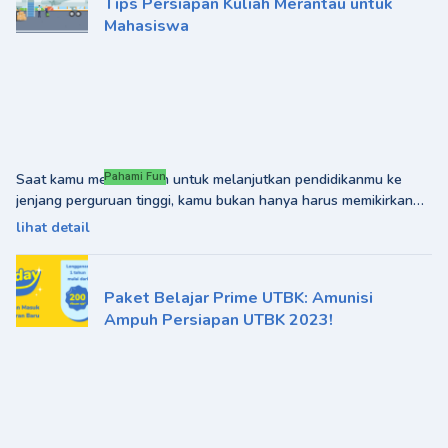
Tips Persiapan Kuliah Merantau untuk
Mahasiswa
Saat kamu memutuskan untuk melanjutkan pendidikanmu ke
Pahami Fun
jenjang perguruan tinggi, kamu bukan hanya harus memikirkan
program studi (prodi) apa yang sesuai dengan minat bakatmu.
lihat detail
Tetapi
Paket Belajar Prime UTBK: Amunisi
Ampuh Persiapan UTBK 2023!