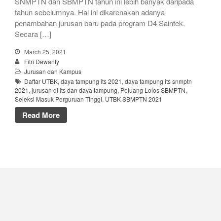
SNMPTN dan SBMPTN tahun ini lebih banyak daripada
tahun sebelumnya. Hal ini dikarenakan adanya
penambahan jurusan baru pada program D4 Saintek.
Secara […]
March 25, 2021
Fitri Dewanty
Jurusan dan Kampus
Daftar UTBK
,
daya tampung its 2021
,
daya tampung its snmptn
2021
,
jurusan di its dan daya tampung
,
Peluang Lolos SBMPTN
,
Seleksi Masuk Perguruan Tinggi
,
UTBK SBMPTN 2021
Read More