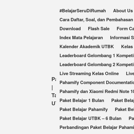
#BelajarSeruDiRumah
About Us
Cara Daftar, Soal, dan Pembahas
Download
Flash Sale
Form Ca
Index Mata Pelajaran
Informasi 
Kalender Akademik UTBK
Kelas
Leaderboard Gelombang 1 Kompetisi
Leaderboard Gelombang 2 Kompetis
Live Streaming Kelas Online
Liv
Pahamify
Pahamify Component Documentati
|
Pahamify dan Xiaomi Redmi Note 
Taklukkan
Paket Belajar 1 Bulan
Paket Bela
UTBK
Paket Belajar Pahamify
Paket Be
Paket Belajar UTBK – 6 Bulan
Pa
Perbandingan Paket Belajar Pahami