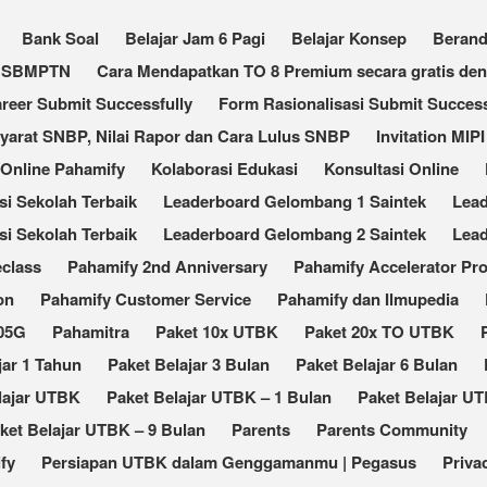
Bank Soal
Belajar Jam 6 Pagi
Belajar Konsep
Beran
an SBMPTN
Cara Mendapatkan TO 8 Premium secara gratis de
reer Submit Successfully
Form Rasionalisasi Submit Success
Syarat SNBP, Nilai Rapor dan Cara Lulus SNBP
Invitation MIPI
 Online Pahamify
Kolaborasi Edukasi
Konsultasi Online
 Sekolah Terbaik​
Leaderboard Gelombang 1 Saintek
Lea
i Sekolah Terbaik
Leaderboard Gelombang 2 Saintek
Lea
eclass
Pahamify 2nd Anniversary
Pahamify Accelerator Pr
on
Pahamify Customer Service
Pahamify dan Ilmupedia
105G
Pahamitra
Paket 10x UTBK
Paket 20x TO UTBK
jar 1 Tahun
Paket Belajar 3 Bulan
Paket Belajar 6 Bulan
lajar UTBK
Paket Belajar UTBK – 1 Bulan
Paket Belajar UT
ket Belajar UTBK – 9 Bulan
Parents
Parents Community
fy
Persiapan UTBK dalam Genggamanmu | Pegasus
Priva