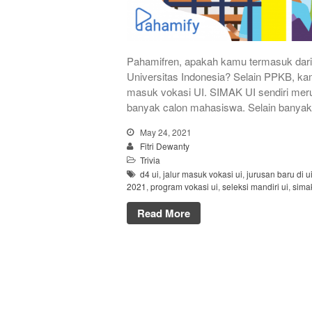
Pahamifren, apakah kamu termasuk dari 
Universitas Indonesia? Selain PPKB, ka
masuk vokasi UI. SIMAK UI sendiri merup
banyak calon mahasiswa. Selain banyak
May 24, 2021
Fitri Dewanty
Trivia
d4 ui
,
jalur masuk vokasi ui
,
jurusan baru di u
2021
,
program vokasi ui
,
seleksi mandiri ui
,
sima
Read More