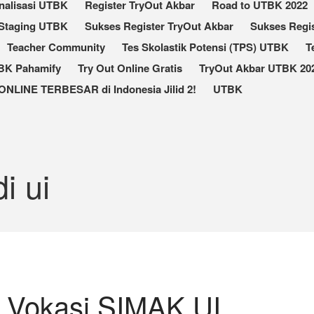
nalisasi UTBK
Register TryOut Akbar
Road to UTBK 2022
Staging UTBK
Sukses Register TryOut Akbar
Sukses Regis
Teacher Community
Tes Skolastik Potensi (TPS) UTBK
T
TBK Pahamify
Try Out Online Gratis
TryOut Akbar UTBK 202
ONLINE TERBESAR di Indonesia Jilid 2!
UTBK
i ui
 Vokasi SIMAK UI