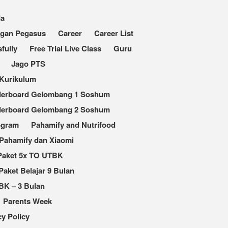
da
ngan Pegasus
Career
Career List
fully
Free Trial Live Class
Guru
Jago PTS
Kurikulum
derboard Gelombang 1 Soshum
derboard Gelombang 2 Soshum
ogram
Pahamify and Nutrifood
Pahamify dan Xiaomi
Paket 5x TO UTBK
Paket Belajar 9 Bulan
BK – 3 Bulan
Parents Week
cy Policy