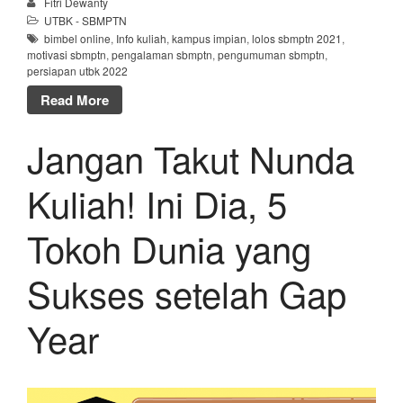
Fitri Dewanty
UTBK - SBMPTN
bimbel online
,
Info kuliah
,
kampus impian
,
lolos sbmptn 2021
,
motivasi sbmptn
,
pengalaman sbmptn
,
pengumuman sbmptn
,
persiapan utbk 2022
Read More
Jangan Takut Nunda
Kuliah! Ini Dia, 5
Tokoh Dunia yang
Sukses setelah Gap
Year