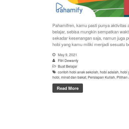
Pahamifren, kamu pasti punya aktivitas
belajar, sebisa mungkin sempatkan wakt
sekadar kesenangan saja, namun juga p
hobi yang kamu miliki menjadi sesuatu ber
May 9, 2021
Fitri Dewanty
Buat Belajar
contoh hobi anak sekolah
,
hobi adalah
,
hobi 
hobi
,
minat dan bakat
,
Persiapan Kuliah
,
Pilihan
Read More