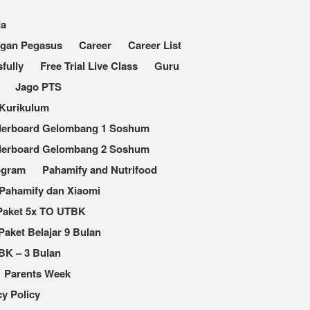
da
ngan Pegasus
Career
Career List
fully
Free Trial Live Class
Guru
Jago PTS
Kurikulum
derboard Gelombang 1 Soshum
derboard Gelombang 2 Soshum
ogram
Pahamify and Nutrifood
Pahamify dan Xiaomi
Paket 5x TO UTBK
Paket Belajar 9 Bulan
BK – 3 Bulan
Parents Week
cy Policy