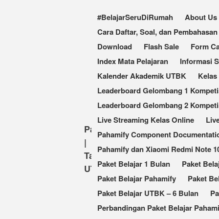
#BelajarSeruDiRumah
About Us
Cara Daftar, Soal, dan Pembahas
Download
Flash Sale
Form Ca
Index Mata Pelajaran
Informasi 
Kalender Akademik UTBK
Kelas
Leaderboard Gelombang 1 Kompetisi
Leaderboard Gelombang 2 Kompetis
Live Streaming Kelas Online
Liv
Pahamify
Pahamify Component Documentati
|
Pahamify dan Xiaomi Redmi Note 
Taklukkan
Paket Belajar 1 Bulan
Paket Bela
UTBK
Paket Belajar Pahamify
Paket Be
Paket Belajar UTBK – 6 Bulan
Pa
Perbandingan Paket Belajar Pahami