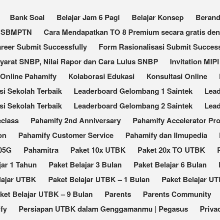
Bank Soal
Belajar Jam 6 Pagi
Belajar Konsep
Beran
an SBMPTN
Cara Mendapatkan TO 8 Premium secara gratis de
reer Submit Successfully
Form Rasionalisasi Submit Success
Syarat SNBP, Nilai Rapor dan Cara Lulus SNBP
Invitation MIPI
 Online Pahamify
Kolaborasi Edukasi
Konsultasi Online
 Sekolah Terbaik​
Leaderboard Gelombang 1 Saintek
Lea
i Sekolah Terbaik
Leaderboard Gelombang 2 Saintek
Lea
eclass
Pahamify 2nd Anniversary
Pahamify Accelerator Pr
on
Pahamify Customer Service
Pahamify dan Ilmupedia
105G
Pahamitra
Paket 10x UTBK
Paket 20x TO UTBK
jar 1 Tahun
Paket Belajar 3 Bulan
Paket Belajar 6 Bulan
lajar UTBK
Paket Belajar UTBK – 1 Bulan
Paket Belajar UT
ket Belajar UTBK – 9 Bulan
Parents
Parents Community
fy
Persiapan UTBK dalam Genggamanmu | Pegasus
Priva