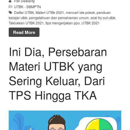
Fitri Dewanty
UTBK - SBMPTN
Daftar UTBK
,
Materi UTBk 2021
,
mencari ide pokok
,
panduan
belajar utbk
,
pengetahuan dan pemahaman umum
,
soal try out utbk
,
Taklukkan UTBK 2021
,
tips mengerjakan ppu
,
UTBK 2021
Read More
Ini Dia, Persebaran
Materi UTBK yang
Sering Keluar, Dari
TPS Hingga TKA