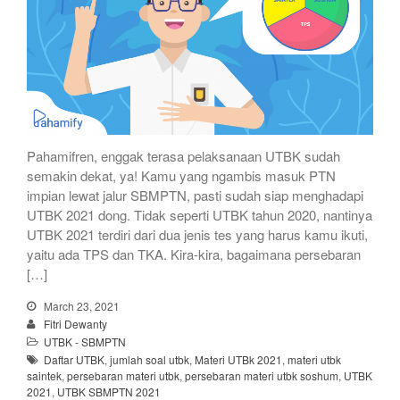
Pahamifren, enggak terasa pelaksanaan UTBK sudah
semakin dekat, ya! Kamu yang ngambis masuk PTN
impian lewat jalur SBMPTN, pasti sudah siap menghadapi
UTBK 2021 dong. Tidak seperti UTBK tahun 2020, nantinya
UTBK 2021 terdiri dari dua jenis tes yang harus kamu ikuti,
yaitu ada TPS dan TKA. Kira-kira, bagaimana persebaran
[…]
March 23, 2021
Fitri Dewanty
UTBK - SBMPTN
Daftar UTBK
,
jumlah soal utbk
,
Materi UTBk 2021
,
materi utbk
saintek
,
persebaran materi utbk
,
persebaran materi utbk soshum
,
UTBK
2021
,
UTBK SBMPTN 2021