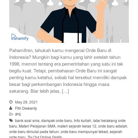
Pahamifren, tahukah kamu mengenai Orde Baru di
Indonesia? Mungkin bagi kamu yang lahir setelah tahun
1998, memori tentang era pemerintahan yang satu ini tak
begitu kuat. Tetapi, pembahasan Orde Baru ini sangat
penting kamu ketahui, sebab hal tersebut memiliki dampak
besar bagi perkembangan Indonesia hingga masa
sekarang. Biar lebih jelas, […]
May 28, 2021
Fitri Dewanty
IPS
bank soal sma
,
dampak orde baru
,
Info kuliah
,
latar belakang orde
baru
,
Materi Pelajaran SMA
,
materi sejarah kelas 12
,
orde baru adalah
,
orde baru dimulai pada tahun
,
orde baru mempunyai tekad
,
sejarah
orde baru
,
Try Out Online Gratis