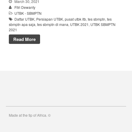
March 30, 2021
Fitri Dewanty
UTBK - SBMPTN
Daftar UTBK
,
Persiapan UTBK
,
pusat utbk itb
,
tes sbmptn
,
tes
sbmptn apa saja
,
tes sbmptn di mana
,
UTBK 2021
,
UTBK SBMPTN
2021
Read More
Made at the tip of Africa. ©