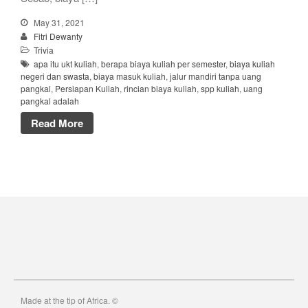
May 31, 2021
Fitri Dewanty
Trivia
apa itu ukt kuliah
,
berapa biaya kuliah per semester
,
biaya kuliah
negeri dan swasta
,
biaya masuk kuliah
,
jalur mandiri tanpa uang
pangkal
,
Persiapan Kuliah
,
rincian biaya kuliah
,
spp kuliah
,
uang
pangkal adalah
Read More
Made at the tip of Africa. ©