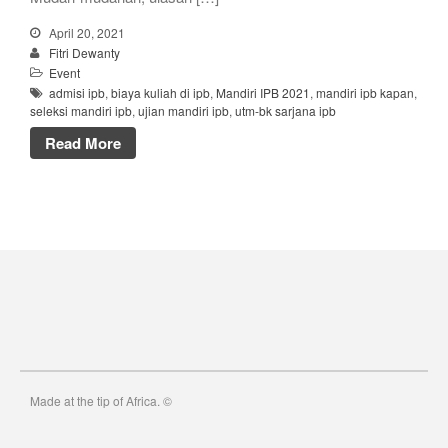
April 20, 2021
Fitri Dewanty
Event
admisi ipb
,
biaya kuliah di ipb
,
Mandiri IPB 2021
,
mandiri ipb kapan
,
seleksi mandiri ipb
,
ujian mandiri ipb
,
utm-bk sarjana ipb
Read More
Made at the tip of Africa. ©