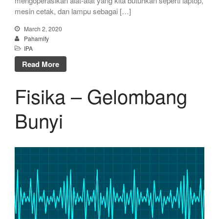
mengoperasikan alat-alat yang kita butuhkan seperti laptop,
mesin cetak, dan lampu sebagai […]
March 2, 2020
Pahamify
IPA
Read More
Fisika – Gelombang
Bunyi