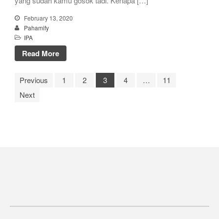
yang sudah kamu gosok tadi. Kenapa […]
February 13, 2020
Pahamify
IPA
Read More
Previous
1
2
3
4
…
11
Next