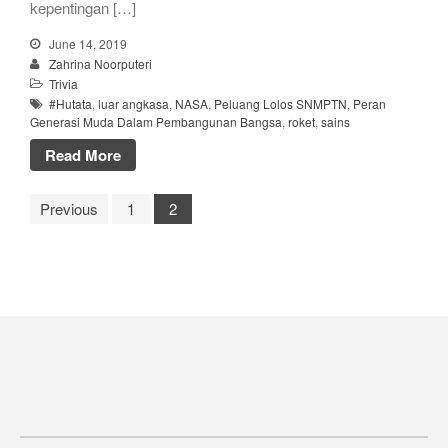
kepentingan […]
June 14, 2019
Zahrina Noorputeri
Trivia
#Hutata
,
luar angkasa
,
NASA
,
Peluang Lolos SNMPTN
,
Peran
Generasi Muda Dalam Pembangunan Bangsa
,
roket
,
sains
Read More
Previous
1
2