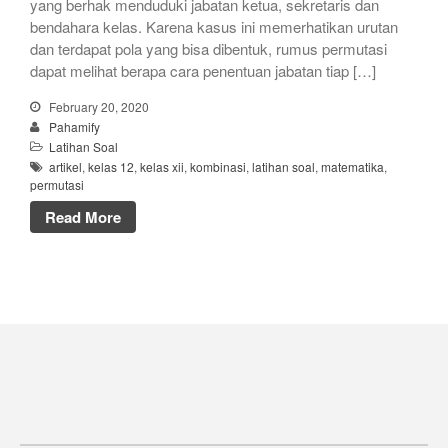
yang berhak menduduki jabatan ketua, sekretaris dan
bendahara kelas. Karena kasus ini memerhatikan urutan
dan terdapat pola yang bisa dibentuk, rumus permutasi
dapat melihat berapa cara penentuan jabatan tiap […]
February 20, 2020
Pahamify
Latihan Soal
artikel
,
kelas 12
,
kelas xii
,
kombinasi
,
latihan soal
,
matematika
,
permutasi
Read More