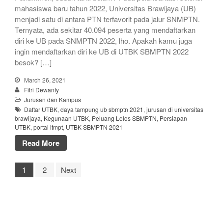
mahasiswa baru tahun 2022, Universitas Brawijaya (UB)
menjadi satu di antara PTN terfavorit pada jalur SNMPTN.
Ternyata, ada sekitar 40.094 peserta yang mendaftarkan
diri ke UB pada SNMPTN 2022, lho. Apakah kamu juga
ingin mendaftarkan diri ke UB di UTBK SBMPTN 2022
besok? […]
March 26, 2021
Fitri Dewanty
Jurusan dan Kampus
Daftar UTBK
,
daya tampung ub sbmptn 2021
,
jurusan di universitas
brawijaya
,
Kegunaan UTBK
,
Peluang Lolos SBMPTN
,
Persiapan
UTBK
,
portal ltmpt
,
UTBK SBMPTN 2021
Read More
1
2
Next