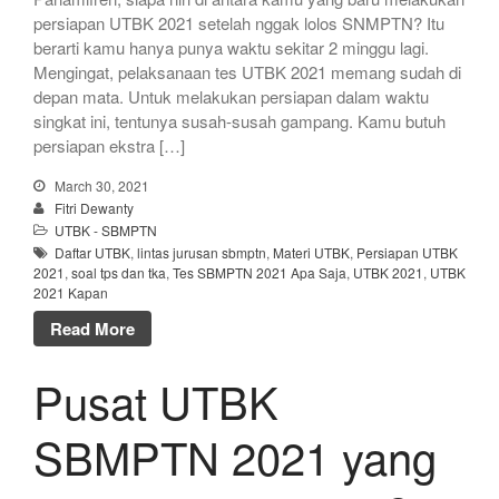
persiapan UTBK 2021 setelah nggak lolos SNMPTN? Itu
berarti kamu hanya punya waktu sekitar 2 minggu lagi.
Mengingat, pelaksanaan tes UTBK 2021 memang sudah di
depan mata. Untuk melakukan persiapan dalam waktu
singkat ini, tentunya susah-susah gampang. Kamu butuh
persiapan ekstra […]
March 30, 2021
Fitri Dewanty
UTBK - SBMPTN
Daftar UTBK
,
lintas jurusan sbmptn
,
Materi UTBK
,
Persiapan UTBK
2021
,
soal tps dan tka
,
Tes SBMPTN 2021 Apa Saja
,
UTBK 2021
,
UTBK
2021 Kapan
Read More
Pusat UTBK
SBMPTN 2021 yang