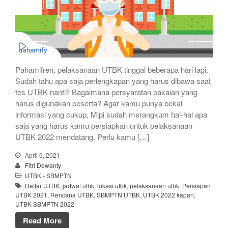
Pahamifren, pelaksanaan UTBK tinggal beberapa hari lagi.
Sudah tahu apa saja perlengkapan yang harus dibawa saat
tes UTBK nanti? Bagaimana persyaratan pakaian yang
harus digunakan peserta? Agar kamu punya bekal
informasi yang cukup, Mipi sudah merangkum hal-hal apa
saja yang harus kamu persiapkan untuk pelaksanaan
UTBK 2022 mendatang. Perlu kamu […]
April 6, 2021
Fitri Dewanty
UTBK - SBMPTN
Daftar UTBK
,
jadwal utbk
,
lokasi utbk
,
pelaksanaan utbk
,
Persiapan
UTBK 2021
,
Rencana UTBK
,
SBMPTN UTBK
,
UTBK 2022 kapan
,
UTBK SBMPTN 2022
Read More