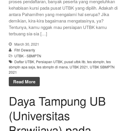
proses pendaftaran, banyak peserta yang mengeluhkan
kehabisan kursi pada pusat UTBK yang dipilih. Adakah di
antara Pahamifren yang mengalami hal serupa? Jika
demikian, kira-kira bagaimana mengatasinya, ya?
Tentunya, kamu nggak mau persiapan UTBK kamu
terbuang sia-sia […]
March 30, 2021
Fitri Dewanty
UTBK - SBMPTN
Daftar UTBK
,
Persiapan UTBK
,
pusat utbk itb
,
tes sbmptn
,
tes
sbmptn apa saja
,
tes sbmptn di mana
,
UTBK 2021
,
UTBK SBMPTN
2021
Read More
Daya Tampung UB
(Universitas
Brawijaya) pada