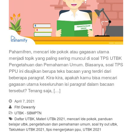
Pahamifren, mencari ide pokok atau gagasan utama
menjadi topik yang paling sering muncul di soal TPS UTBK
Pengetahuan dan Pemahaman Umum. Biasanya, soal TPS
PPU ini disajikan berupa teks bacaan yang terdiri dari
beberapa paragraf. Kira-kira, apakah kamu bisa mencari
gagasan utama keseluruhan isi paragraf dalam bacaan
tersebut? Tenang saja, […]
April 7, 2021
Fitri Dewanty
UTBK - SBMPTN
Daftar UTBK
,
Materi UTBk 2021
,
mencari ide pokok
,
panduan
belajar utbk
,
pengetahuan dan pemahaman umum
,
soal try out utbk
,
Taklukkan UTBK 2021
,
tips mengerjakan ppu
,
UTBK 2021