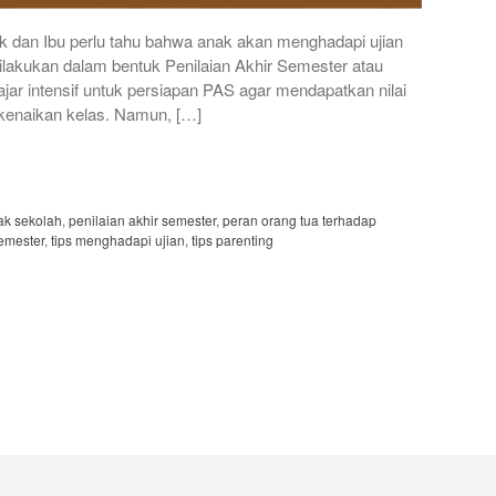
ak dan Ibu perlu tahu bahwa anak akan menghadapi ujian
dilakukan dalam bentuk Penilaian Akhir Semester atau
jar intensif untuk persiapan PAS agar mendapatkan nilai
kenaikan kelas. Namun, […]
ak sekolah
,
penilaian akhir semester
,
peran orang tua terhadap
emester
,
tips menghadapi ujian
,
tips parenting