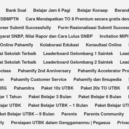
Bank Soal
Belajar Jam 6 Pagi
Belajar Konsep
Beran
an SBMPTN
Cara Mendapatkan TO 8 Premium secara gratis de
reer Submit Successfully
Form Rasionalisasi Submit Success
Syarat SNBP, Nilai Rapor dan Cara Lulus SNBP
Invitation MIPI
 Online Pahamify
Kolaborasi Edukasi
Konsultasi Online
 Sekolah Terbaik​
Leaderboard Gelombang 1 Saintek
Lea
i Sekolah Terbaik
Leaderboard Gelombang 2 Saintek
Lea
eclass
Pahamify 2nd Anniversary
Pahamify Accelerator Pr
on
Pahamify Customer Service
Pahamify dan Ilmupedia
105G
Pahamitra
Paket 10x UTBK
Paket 20x TO UTBK
jar 1 Tahun
Paket Belajar 3 Bulan
Paket Belajar 6 Bulan
lajar UTBK
Paket Belajar UTBK – 1 Bulan
Paket Belajar UT
ket Belajar UTBK – 9 Bulan
Parents
Parents Community
fy
Persiapan UTBK dalam Genggamanmu | Pegasus
Priva