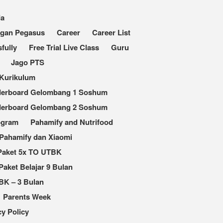
da
ngan Pegasus
Career
Career List
fully
Free Trial Live Class
Guru
Jago PTS
Kurikulum
derboard Gelombang 1 Soshum
derboard Gelombang 2 Soshum
ogram
Pahamify and Nutrifood
Pahamify dan Xiaomi
Paket 5x TO UTBK
Paket Belajar 9 Bulan
BK – 3 Bulan
Parents Week
cy Policy