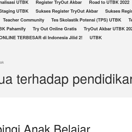
nalisasi UTBK
Register TryOut Akbar
Road to UTBK 2022
Staging UTBK
Sukses Register TryOut Akbar
Sukses Regis
Teacher Community
Tes Skolastik Potensi (TPS) UTBK
T
TBK Pahamify
Try Out Online Gratis
TryOut Akbar UTBK 202
ONLINE TERBESAR di Indonesia Jilid 2!
UTBK
nak
tua terhadap pendidika
pingi Anak Belajar