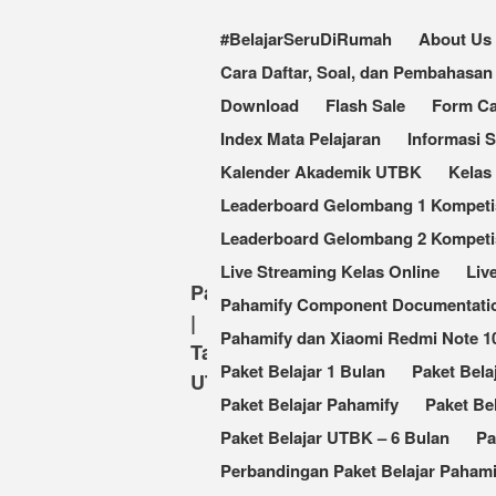
#BelajarSeruDiRumah
About Us
Cara Daftar, Soal, dan Pembahas
Download
Flash Sale
Form Ca
Index Mata Pelajaran
Informasi 
Kalender Akademik UTBK
Kelas
Leaderboard Gelombang 1 Kompetisi
Leaderboard Gelombang 2 Kompetis
Live Streaming Kelas Online
Liv
Pahamify
Pahamify Component Documentati
|
Pahamify dan Xiaomi Redmi Note 
Taklukkan
Paket Belajar 1 Bulan
Paket Bela
UTBK
Paket Belajar Pahamify
Paket Be
Paket Belajar UTBK – 6 Bulan
Pa
Perbandingan Paket Belajar Pahami