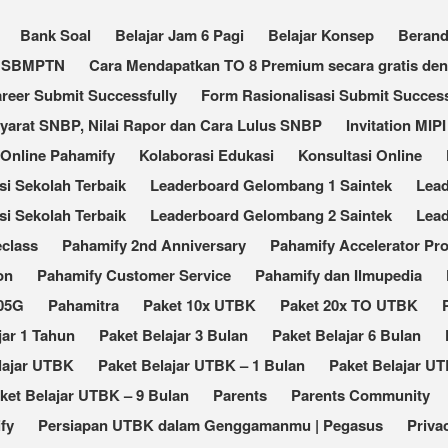
Bank Soal
Belajar Jam 6 Pagi
Belajar Konsep
Beran
an SBMPTN
Cara Mendapatkan TO 8 Premium secara gratis de
reer Submit Successfully
Form Rasionalisasi Submit Success
Syarat SNBP, Nilai Rapor dan Cara Lulus SNBP
Invitation MIPI
 Online Pahamify
Kolaborasi Edukasi
Konsultasi Online
 Sekolah Terbaik​
Leaderboard Gelombang 1 Saintek
Lea
i Sekolah Terbaik
Leaderboard Gelombang 2 Saintek
Lea
eclass
Pahamify 2nd Anniversary
Pahamify Accelerator Pr
on
Pahamify Customer Service
Pahamify dan Ilmupedia
105G
Pahamitra
Paket 10x UTBK
Paket 20x TO UTBK
jar 1 Tahun
Paket Belajar 3 Bulan
Paket Belajar 6 Bulan
lajar UTBK
Paket Belajar UTBK – 1 Bulan
Paket Belajar UT
ket Belajar UTBK – 9 Bulan
Parents
Parents Community
fy
Persiapan UTBK dalam Genggamanmu | Pegasus
Priva