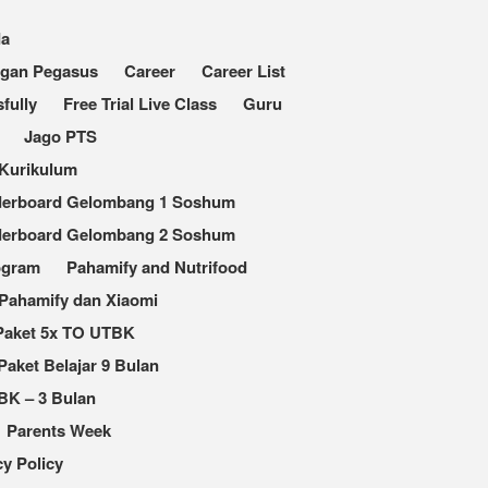
da
ngan Pegasus
Career
Career List
fully
Free Trial Live Class
Guru
Jago PTS
Kurikulum
derboard Gelombang 1 Soshum
derboard Gelombang 2 Soshum
ogram
Pahamify and Nutrifood
Pahamify dan Xiaomi
Paket 5x TO UTBK
Paket Belajar 9 Bulan
BK – 3 Bulan
Parents Week
cy Policy