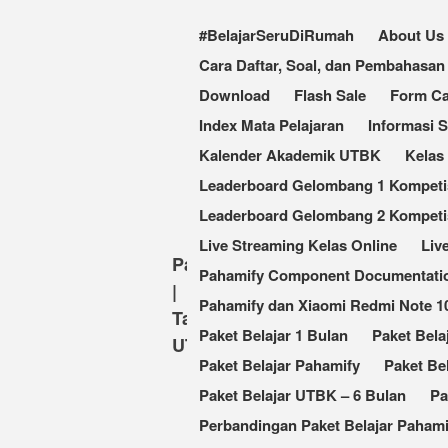
#BelajarSeruDiRumah
About Us
Cara Daftar, Soal, dan Pembahas
Download
Flash Sale
Form Ca
Index Mata Pelajaran
Informasi 
Kalender Akademik UTBK
Kelas
Leaderboard Gelombang 1 Kompetisi
Leaderboard Gelombang 2 Kompetis
Live Streaming Kelas Online
Liv
Pahamify
Pahamify Component Documentati
|
Pahamify dan Xiaomi Redmi Note 
Taklukkan
Paket Belajar 1 Bulan
Paket Bela
UTBK
Paket Belajar Pahamify
Paket Be
Paket Belajar UTBK – 6 Bulan
Pa
Perbandingan Paket Belajar Pahami