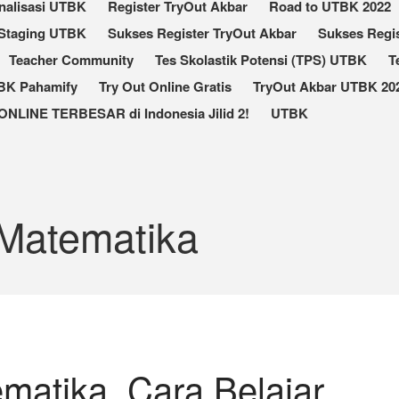
nalisasi UTBK
Register TryOut Akbar
Road to UTBK 2022
Staging UTBK
Sukses Register TryOut Akbar
Sukses Regis
Teacher Community
Tes Skolastik Potensi (TPS) UTBK
T
TBK Pahamify
Try Out Online Gratis
TryOut Akbar UTBK 202
ONLINE TERBESAR di Indonesia Jilid 2!
UTBK
 Matematika
matika, Cara Belajar