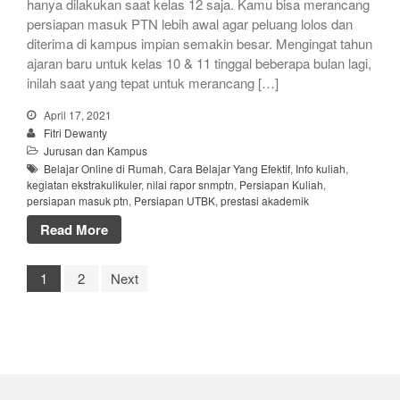
hanya dilakukan saat kelas 12 saja. Kamu bisa merancang
persiapan masuk PTN lebih awal agar peluang lolos dan
diterima di kampus impian semakin besar. Mengingat tahun
ajaran baru untuk kelas 10 & 11 tinggal beberapa bulan lagi,
inilah saat yang tepat untuk merancang […]
April 17, 2021
Fitri Dewanty
Jurusan dan Kampus
Belajar Online di Rumah
,
Cara Belajar Yang Efektif
,
Info kuliah
,
kegiatan ekstrakulikuler
,
nilai rapor snmptn
,
Persiapan Kuliah
,
persiapan masuk ptn
,
Persiapan UTBK
,
prestasi akademik
Read More
1
2
Next