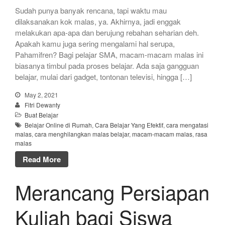
Sudah punya banyak rencana, tapi waktu mau
dilaksanakan kok malas, ya. Akhirnya, jadi enggak
melakukan apa-apa dan berujung rebahan seharian deh.
Apakah kamu juga sering mengalami hal serupa,
Pahamifren? Bagi pelajar SMA, macam-macam malas ini
biasanya timbul pada proses belajar. Ada saja gangguan
belajar, mulai dari gadget, tontonan televisi, hingga […]
May 2, 2021
Fitri Dewanty
Buat Belajar
Belajar Online di Rumah
,
Cara Belajar Yang Efektif
,
cara mengatasi
malas
,
cara menghilangkan malas belajar
,
macam-macam malas
,
rasa
malas
Read More
Merancang Persiapan
Kuliah bagi Siswa