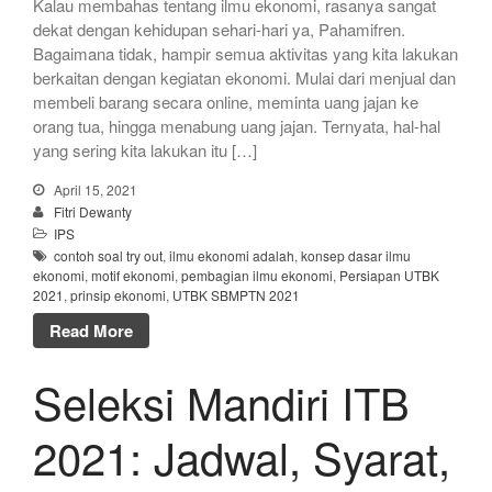
Kalau membahas tentang ilmu ekonomi, rasanya sangat
dekat dengan kehidupan sehari-hari ya, Pahamifren.
Bagaimana tidak, hampir semua aktivitas yang kita lakukan
berkaitan dengan kegiatan ekonomi. Mulai dari menjual dan
membeli barang secara online, meminta uang jajan ke
orang tua, hingga menabung uang jajan. Ternyata, hal-hal
yang sering kita lakukan itu […]
April 15, 2021
Fitri Dewanty
IPS
contoh soal try out
,
ilmu ekonomi adalah
,
konsep dasar ilmu
ekonomi
,
motif ekonomi
,
pembagian ilmu ekonomi
,
Persiapan UTBK
2021
,
prinsip ekonomi
,
UTBK SBMPTN 2021
Read More
Seleksi Mandiri ITB
2021: Jadwal, Syarat,