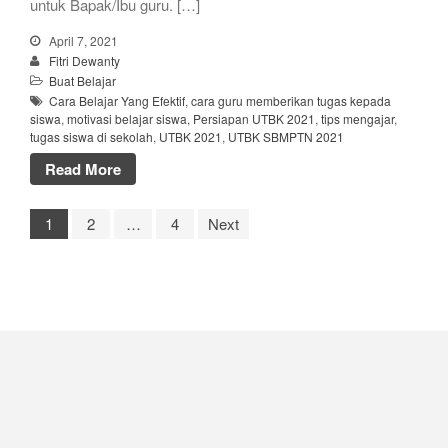
untuk Bapak/Ibu guru. […]
April 7, 2021
Fitri Dewanty
Buat Belajar
Cara Belajar Yang Efektif
,
cara guru memberikan tugas kepada
siswa
,
motivasi belajar siswa
,
Persiapan UTBK 2021
,
tips mengajar
,
tugas siswa di sekolah
,
UTBK 2021
,
UTBK SBMPTN 2021
Read More
1
2
…
4
Next