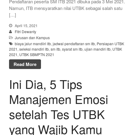
Pendaftaran peserta SM ITB 2021 dibuka pada 3 Mei 2021.
Namun, ITB mensyaratkan nilai UTBK sebagai salah satu
[…]
April 15, 2021
Fitri Dewanty
Jurusan dan Kampus
biaya jalur mandiiri itb
,
jadwal pendaftaran sm itb
,
Persiapan UTBK
2021
,
seleksi mandiri itb
,
sm itb
,
syarat sm itb
,
ujian mandiri itb
,
UTBK
2021
,
UTBK SBMPTN 2021
Read More
Ini Dia, 5 Tips
Manajemen Emosi
setelah Tes UTBK
yang Wajib Kamu