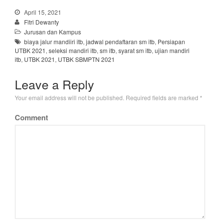
April 15, 2021
Fitri Dewanty
Jurusan dan Kampus
biaya jalur mandiiri itb
,
jadwal pendaftaran sm itb
,
Persiapan
UTBK 2021
,
seleksi mandiri itb
,
sm itb
,
syarat sm itb
,
ujian mandiri
itb
,
UTBK 2021
,
UTBK SBMPTN 2021
Leave a Reply
Your email address will not be published.
Required fields are marked
*
Comment