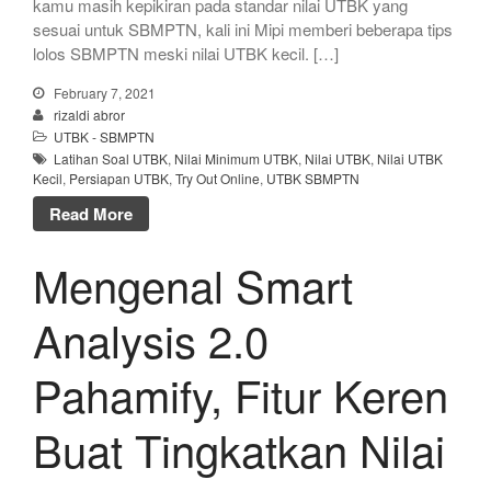
kamu masih kepikiran pada standar nilai UTBK yang
sesuai untuk SBMPTN, kali ini Mipi memberi beberapa tips
lolos SBMPTN meski nilai UTBK kecil. […]
February 7, 2021
rizaldi abror
UTBK - SBMPTN
Latihan Soal UTBK
,
Nilai Minimum UTBK
,
Nilai UTBK
,
Nilai UTBK
Kecil
,
Persiapan UTBK
,
Try Out Online
,
UTBK SBMPTN
Read More
Mengenal Smart
Analysis 2.0
Pahamify, Fitur Keren
Buat Tingkatkan Nilai