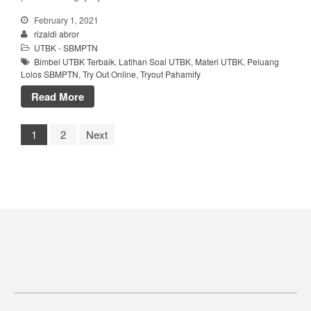
February 1, 2021
rizaldi abror
UTBK - SBMPTN
Bimbel UTBK Terbaik
,
Latihan Soal UTBK
,
Materi UTBK
,
Peluang
Lolos SBMPTN
,
Try Out Online
,
Tryout Pahamify
Read More
1
2
Next