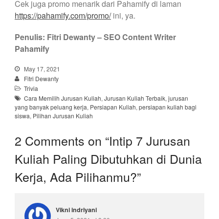
Cek juga promo menarik dari Pahamify di laman
https://pahamify.com/promo/
ini, ya.
Penulis: Fitri Dewanty – SEO Content Writer
Pahamify
May 17, 2021
Fitri Dewanty
Trivia
Cara Memilih Jurusan Kuliah
,
Jurusan Kuliah Terbaik
,
jurusan
yang banyak peluang kerja
,
Persiapan Kuliah
,
persiapan kuliah bagi
siswa
,
Pilihan Jurusan Kuliah
2 Comments on “
Intip 7 Jurusan
Kuliah Paling Dibutuhkan di Dunia
Kerja, Ada Pilihanmu?
”
Vikni indriyani