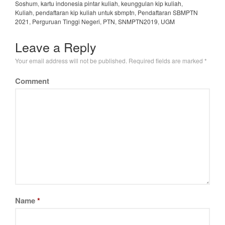
Soshum
,
kartu indonesia pintar kuliah
,
keunggulan kip kuliah
,
Kuliah
,
pendaftaran kip kuliah untuk sbmptn
,
Pendaftaran SBMPTN
2021
,
Perguruan Tinggi Negeri
,
PTN
,
SNMPTN2019
,
UGM
Leave a Reply
Your email address will not be published.
Required fields are marked
*
Comment
Name
*