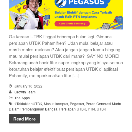
Ga kerasa UTBK tinggal beberapa bulan lagi. Gimana
persiapan UTBK Pahamifren? Udah mulai belajar atau
masih males-malesan? Atau jangan-jangan kamu bingung
mau mulai persiapan UTBK dari mana? SAY NO MORE!
Sekarang udah hadir fitur super lengkap yang isinya semua
kebutuhan belajar efektif buat persiapan UTBK di aplikasi
Pahamify, memperkenalkan fitur […]
January 10, 2022
Growth Team
The Apps
#TaklukkanUTBK
,
Masuk kampus
,
Pegasus
,
Peran Generasi Muda
Dalam Pembangunan Bangsa
,
Persiapan UTBK
,
PTN
,
UTBK
Read More