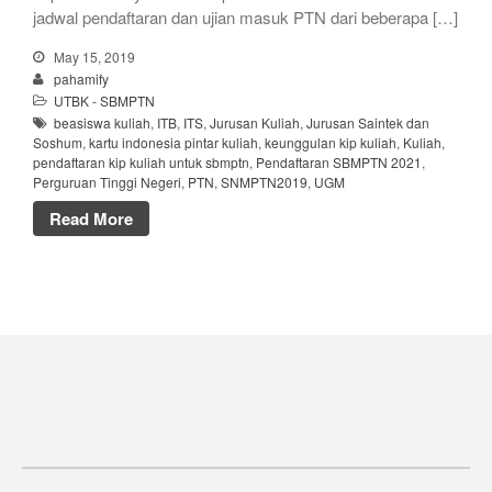
jadwal pendaftaran dan ujian masuk PTN dari beberapa […]
May 15, 2019
pahamify
UTBK - SBMPTN
beasiswa kuliah
,
ITB
,
ITS
,
Jurusan Kuliah
,
Jurusan Saintek dan
Soshum
,
kartu indonesia pintar kuliah
,
keunggulan kip kuliah
,
Kuliah
,
pendaftaran kip kuliah untuk sbmptn
,
Pendaftaran SBMPTN 2021
,
Perguruan Tinggi Negeri
,
PTN
,
SNMPTN2019
,
UGM
Read More