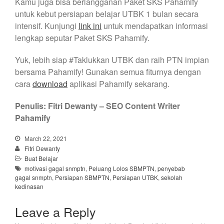
Kamu juga bisa berlangganan Paket SKS Pahamify
untuk kebut persiapan belajar UTBK 1 bulan secara
intensif. Kunjungi
link ini
untuk mendapatkan informasi
lengkap seputar Paket SKS Pahamify.
Yuk, lebih siap #Taklukkan UTBK dan raih PTN impian
bersama Pahamify! Gunakan semua fiturnya dengan
cara
download
aplikasi Pahamify sekarang.
Penulis: Fitri Dewanty – SEO Content Writer
Pahamify
March 22, 2021
Fitri Dewanty
Buat Belajar
motivasi gagal snmptn
,
Peluang Lolos SBMPTN
,
penyebab
gagal snmptn
,
Persiapan SBMPTN
,
Persiapan UTBK
,
sekolah
kedinasan
Leave a Reply