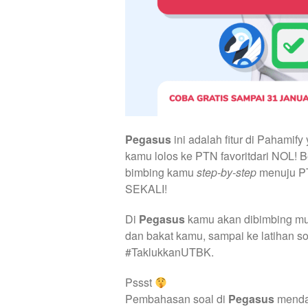
Pegasus
ini adalah fitur di Pahami
kamu lolos ke PTN favoritdari NOL! 
bimbing kamu
step-by-step
menuju P
SEKALI!
Di
Pegasus
kamu akan dibimbing mula
dan bakat kamu, sampai ke latihan s
#TaklukkanUTBK.
Pssst
Pembahasan soal di
Pegasus
mendal