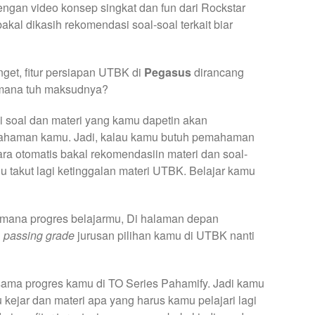
ngan video konsep singkat dan fun dari Rockstar
akal dikasih rekomendasi soal-soal terkait biar
get, fitur persiapan UTBK di
Pegasus
dirancang
imana tuh maksudnya?
 soal dan materi yang kamu dapetin akan
haman kamu. Jadi, kalau kamu butuh pemahaman
ra otomatis bakal rekomendasiin materi dan soal-
rlu takut lagi ketinggalan materi UTBK. Belajar kamu
uh mana progres belajarmu, Di halaman depan
g
passing grade
jurusan pilihan kamu di UTBK nanti
i sama progres kamu di TO Series Pahamify. Jadi kamu
u kejar dan materi apa yang harus kamu pelajari lagi