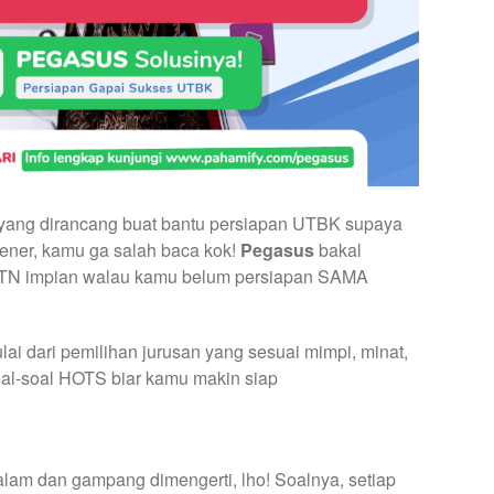
fy yang dirancang buat bantu persiapan UTBK supaya
Bener, kamu ga salah baca kok!
Pegasus
bakal
TN impian walau kamu belum persiapan SAMA
i dari pemilihan jurusan yang sesuai mimpi, minat,
oal-soal HOTS biar kamu makin siap
am dan gampang dimengerti, lho! Soalnya, setiap