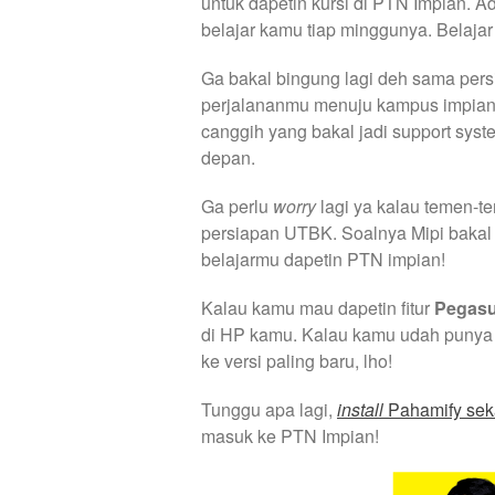
untuk dapetin kursi di PTN Impian. A
belajar kamu tiap minggunya. Belajar
Ga bakal bingung lagi deh sama pe
perjalananmu menuju kampus impian
canggih yang bakal jadi support sy
depan.
Ga perlu
worry
lagi ya kalau temen-t
persiapan UTBK. Soalnya Mipi bakal 
belajarmu dapetin PTN impian!
Kalau kamu mau dapetin fitur
Pegas
di HP kamu. Kalau kamu udah punya a
ke versi paling baru, lho!
Tunggu apa lagi,
install
Pahamify sek
masuk ke PTN Impian!