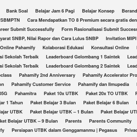
Bank Soal
Belajar Jam 6 Pagi
Belajar Konsep
Beran
an SBMPTN
Cara Mendapatkan TO 8 Premium secara gratis de
reer Submit Successfully
Form Rasionalisasi Submit Success
Syarat SNBP, Nilai Rapor dan Cara Lulus SNBP
Invitation MIPI
 Online Pahamify
Kolaborasi Edukasi
Konsultasi Online
 Sekolah Terbaik​
Leaderboard Gelombang 1 Saintek
Lea
i Sekolah Terbaik
Leaderboard Gelombang 2 Saintek
Lea
eclass
Pahamify 2nd Anniversary
Pahamify Accelerator Pr
on
Pahamify Customer Service
Pahamify dan Ilmupedia
105G
Pahamitra
Paket 10x UTBK
Paket 20x TO UTBK
jar 1 Tahun
Paket Belajar 3 Bulan
Paket Belajar 6 Bulan
lajar UTBK
Paket Belajar UTBK – 1 Bulan
Paket Belajar UT
ket Belajar UTBK – 9 Bulan
Parents
Parents Community
fy
Persiapan UTBK dalam Genggamanmu | Pegasus
Priva