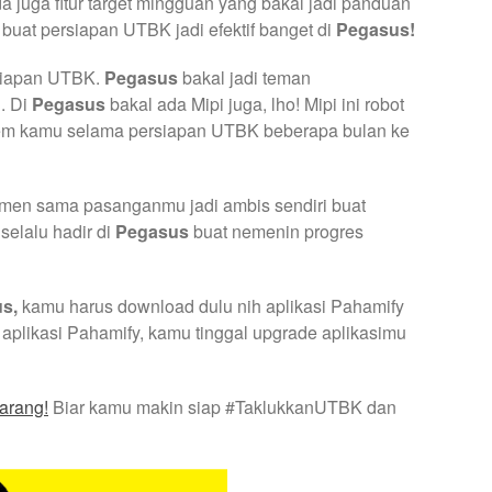
da juga fitur target mingguan yang bakal jadi panduan
 buat persiapan UTBK jadi efektif banget di
Pegasus!
rsiapan UTBK.
Pegasus
bakal jadi teman
. Di
Pegasus
bakal ada Mipi juga, lho! Mipi ini robot
stem kamu selama persiapan UTBK beberapa bulan ke
emen sama pasanganmu jadi ambis sendiri buat
selalu hadir di
Pegasus
buat nemenin progres
us,
kamu harus download dulu nih aplikasi Pahamify
plikasi Pahamify, kamu tinggal upgrade aplikasimu
arang!
Biar kamu makin siap #TaklukkanUTBK dan