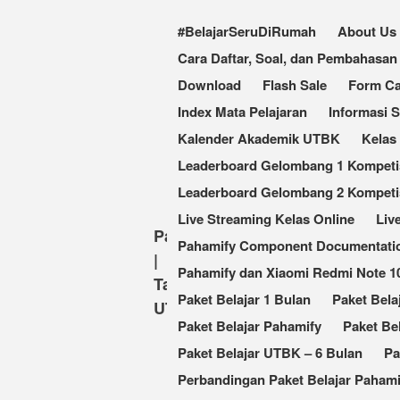
#BelajarSeruDiRumah
About Us
Cara Daftar, Soal, dan Pembahas
Download
Flash Sale
Form Ca
Index Mata Pelajaran
Informasi 
Kalender Akademik UTBK
Kelas
Leaderboard Gelombang 1 Kompetisi
Leaderboard Gelombang 2 Kompetis
Live Streaming Kelas Online
Liv
Pahamify
Pahamify Component Documentati
|
Pahamify dan Xiaomi Redmi Note 
Taklukkan
Paket Belajar 1 Bulan
Paket Bela
UTBK
Paket Belajar Pahamify
Paket Be
Paket Belajar UTBK – 6 Bulan
Pa
Perbandingan Paket Belajar Pahami