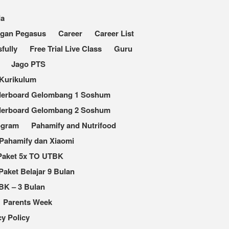
da
ngan Pegasus
Career
Career List
fully
Free Trial Live Class
Guru
Jago PTS
Kurikulum
derboard Gelombang 1 Soshum
derboard Gelombang 2 Soshum
ogram
Pahamify and Nutrifood
Pahamify dan Xiaomi
Paket 5x TO UTBK
Paket Belajar 9 Bulan
BK – 3 Bulan
Parents Week
cy Policy