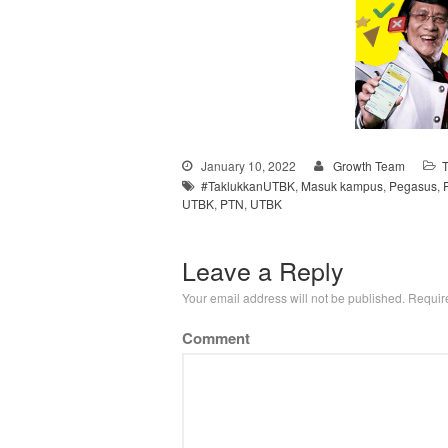
January 10, 2022
Growth Team
#TaklukkanUTBK
,
Masuk kampus
,
Pegasus
,
UTBK
,
PTN
,
UTBK
Leave a Reply
Your email address will not be published.
Require
Comment