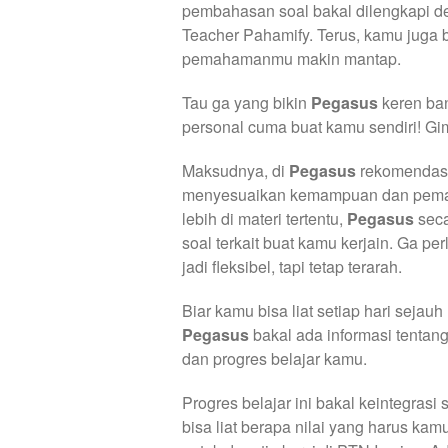
pembahasan soal bakal dilengkapi de
Teacher Pahamify. Terus, kamu juga b
pemahamanmu makin mantap.
Tau ga yang bikin
Pegasus
keren ban
personal
cuma buat kamu sendiri! G
Maksudnya, di
Pegasus
rekomendasi
menyesuaikan kemampuan dan pema
lebih di materi tertentu,
Pegasus
seca
soal terkait buat kamu kerjain. Ga pe
jadi fleksibel, tapi tetap terarah.
Biar kamu bisa liat setiap hari seja
Pegasus
bakal ada informasi tentan
dan progres belajar kamu.
Progres belajar ini bakal keintegras
bisa liat berapa nilai yang harus kam