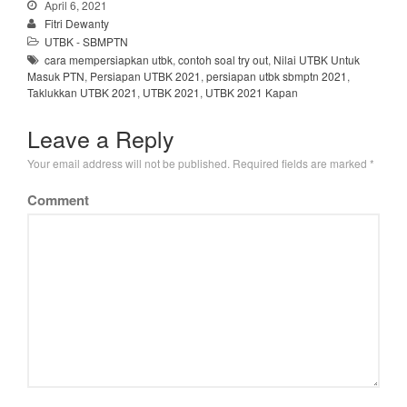
April 6, 2021
Fitri Dewanty
UTBK - SBMPTN
cara mempersiapkan utbk
,
contoh soal try out
,
Nilai UTBK Untuk
Masuk PTN
,
Persiapan UTBK 2021
,
persiapan utbk sbmptn 2021
,
Taklukkan UTBK 2021
,
UTBK 2021
,
UTBK 2021 Kapan
Leave a Reply
Your email address will not be published.
Required fields are marked
*
Comment