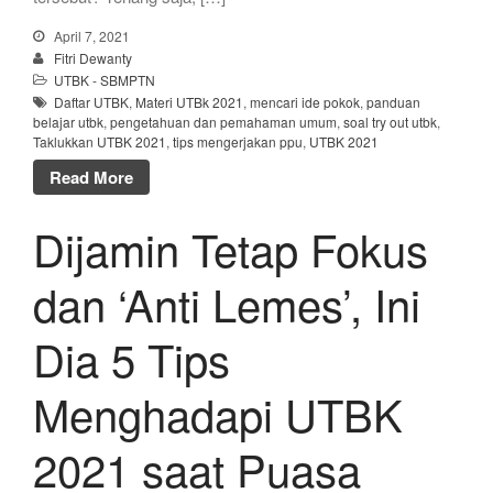
April 7, 2021
Fitri Dewanty
UTBK - SBMPTN
Daftar UTBK
,
Materi UTBk 2021
,
mencari ide pokok
,
panduan
belajar utbk
,
pengetahuan dan pemahaman umum
,
soal try out utbk
,
Taklukkan UTBK 2021
,
tips mengerjakan ppu
,
UTBK 2021
Read More
Dijamin Tetap Fokus
dan ‘Anti Lemes’, Ini
Dia 5 Tips
Menghadapi UTBK
2021 saat Puasa