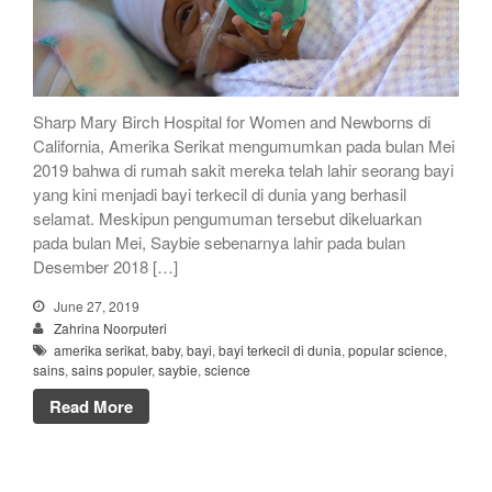
Sharp Mary Birch Hospital for Women and Newborns di
California, Amerika Serikat mengumumkan pada bulan Mei
2019 bahwa di rumah sakit mereka telah lahir seorang bayi
yang kini menjadi bayi terkecil di dunia yang berhasil
selamat. Meskipun pengumuman tersebut dikeluarkan
pada bulan Mei, Saybie sebenarnya lahir pada bulan
Desember 2018 […]
June 27, 2019
Zahrina Noorputeri
amerika serikat
,
baby
,
bayi
,
bayi terkecil di dunia
,
popular science
,
sains
,
sains populer
,
saybie
,
science
Read More