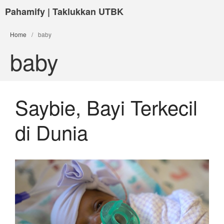
Pahamify | Taklukkan UTBK
Home
/
baby
baby
Saybie, Bayi Terkecil
di Dunia