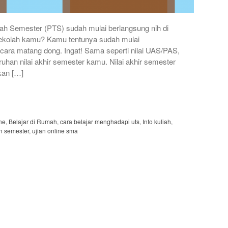
ah Semester (PTS) sudah mulai berlangsung nih di
ekolah kamu? Kamu tentunya sudah mulai
ara matang dong. Ingat! Sama seperti nilai UAS/PAS,
han nilai akhir semester kamu. Nilai akhir semester
kan […]
ne
,
Belajar di Rumah
,
cara belajar menghadapi uts
,
Info kuliah
,
n semester
,
ujian online sma