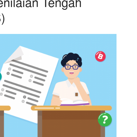
nilaian Tengah
)