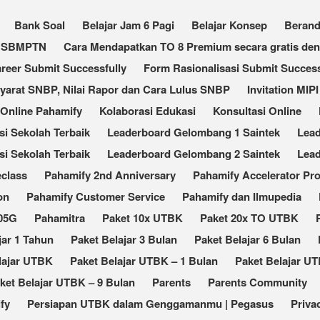
Bank Soal
Belajar Jam 6 Pagi
Belajar Konsep
Beran
an SBMPTN
Cara Mendapatkan TO 8 Premium secara gratis de
reer Submit Successfully
Form Rasionalisasi Submit Success
Syarat SNBP, Nilai Rapor dan Cara Lulus SNBP
Invitation MIPI
 Online Pahamify
Kolaborasi Edukasi
Konsultasi Online
 Sekolah Terbaik​
Leaderboard Gelombang 1 Saintek
Lea
i Sekolah Terbaik
Leaderboard Gelombang 2 Saintek
Lea
eclass
Pahamify 2nd Anniversary
Pahamify Accelerator Pr
on
Pahamify Customer Service
Pahamify dan Ilmupedia
105G
Pahamitra
Paket 10x UTBK
Paket 20x TO UTBK
jar 1 Tahun
Paket Belajar 3 Bulan
Paket Belajar 6 Bulan
lajar UTBK
Paket Belajar UTBK – 1 Bulan
Paket Belajar UT
ket Belajar UTBK – 9 Bulan
Parents
Parents Community
fy
Persiapan UTBK dalam Genggamanmu | Pegasus
Priva