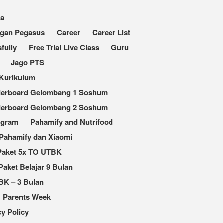
da
ngan Pegasus
Career
Career List
fully
Free Trial Live Class
Guru
Jago PTS
Kurikulum
derboard Gelombang 1 Soshum
derboard Gelombang 2 Soshum
ogram
Pahamify and Nutrifood
Pahamify dan Xiaomi
Paket 5x TO UTBK
Paket Belajar 9 Bulan
BK – 3 Bulan
Parents Week
cy Policy