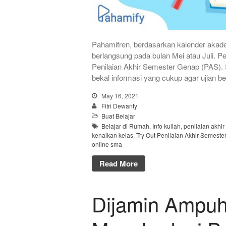
Pahamifren, berdasarkan kalender akade
berlangsung pada bulan Mei atau Juli. Pe
Penilaian Akhir Semester Genap (PAS)
bekal informasi yang cukup agar ujian be
May 16, 2021
Fitri Dewanty
Buat Belajar
Belajar di Rumah
,
Info kuliah
,
penilaian akhi
kenaikan kelas
,
Try Out Penilaian Akhir Semester
online sma
Read More
Dijamin Ampuh