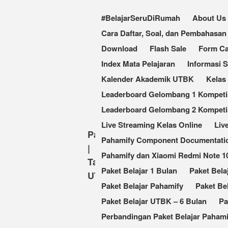
#BelajarSeruDiRumah
About Us
Cara Daftar, Soal, dan Pembahas
Download
Flash Sale
Form Ca
Index Mata Pelajaran
Informasi 
Kalender Akademik UTBK
Kelas
Leaderboard Gelombang 1 Kompetisi
Leaderboard Gelombang 2 Kompetis
Live Streaming Kelas Online
Liv
Pahamify
Pahamify Component Documentati
|
Pahamify dan Xiaomi Redmi Note 
Taklukkan
Paket Belajar 1 Bulan
Paket Bela
UTBK
Paket Belajar Pahamify
Paket Be
Paket Belajar UTBK – 6 Bulan
Pa
Perbandingan Paket Belajar Pahami