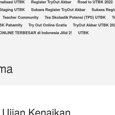
nalisasi UTBK
Register TryOut Akbar
Road to UTBK 2022
Staging UTBK
Sukses Register TryOut Akbar
Sukses Regis
Teacher Community
Tes Skolastik Potensi (TPS) UTBK
T
TBK Pahamify
Try Out Online Gratis
TryOut Akbar UTBK 202
ONLINE TERBESAR di Indonesia Jilid 2!
UTBK
sma
k Ujian Kenaikan