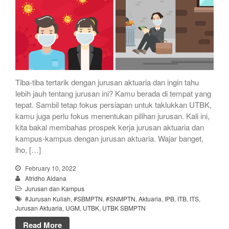
Tiba-tiba tertarik dengan jurusan aktuaria dan ingin tahu
lebih jauh tentang jurusan ini? Kamu berada di tempat yang
tepat. Sambil tetap fokus persiapan untuk taklukkan UTBK,
kamu juga perlu fokus menentukan pilihan jurusan. Kali ini,
kita bakal membahas prospek kerja jurusan aktuaria dan
kampus-kampus dengan jurusan aktuaria. Wajar banget,
lho, […]
February 10, 2022
Afridho Aldana
Jurusan dan Kampus
#Jurusan Kuliah
,
#SBMPTN
,
#SNMPTN
,
Aktuaria
,
IPB
,
ITB
,
ITS
,
Jurusan Aktuaria
,
UGM
,
UTBK
,
UTBK SBMPTN
Read More