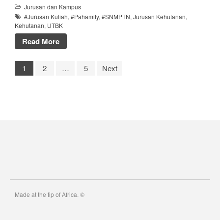
Jurusan dan Kampus
#Jurusan Kuliah
,
#Pahamify
,
#SNMPTN
,
Jurusan Kehutanan
,
Kehutanan
,
UTBK
Read More
1
2
…
5
Next
Made at the tip of Africa. ©