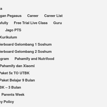
da
ngan Pegasus
Career
Career List
fully
Free Trial Live Class
Guru
Jago PTS
Kurikulum
derboard Gelombang 1 Soshum
derboard Gelombang 2 Soshum
ogram
Pahamify and Nutrifood
Pahamify dan Xiaomi
Paket 5x TO UTBK
Paket Belajar 9 Bulan
BK – 3 Bulan
Parents Week
cy Policy