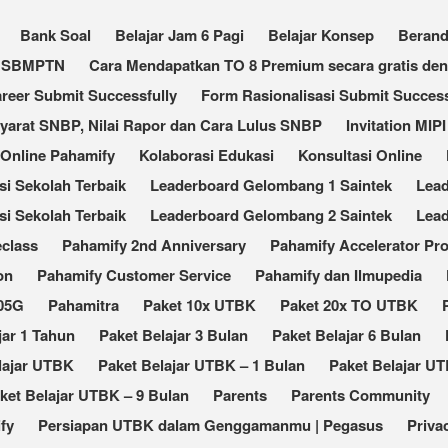
Bank Soal
Belajar Jam 6 Pagi
Belajar Konsep
Beran
an SBMPTN
Cara Mendapatkan TO 8 Premium secara gratis de
reer Submit Successfully
Form Rasionalisasi Submit Success
Syarat SNBP, Nilai Rapor dan Cara Lulus SNBP
Invitation MIPI
 Online Pahamify
Kolaborasi Edukasi
Konsultasi Online
 Sekolah Terbaik​
Leaderboard Gelombang 1 Saintek
Lea
i Sekolah Terbaik
Leaderboard Gelombang 2 Saintek
Lea
eclass
Pahamify 2nd Anniversary
Pahamify Accelerator Pr
on
Pahamify Customer Service
Pahamify dan Ilmupedia
105G
Pahamitra
Paket 10x UTBK
Paket 20x TO UTBK
jar 1 Tahun
Paket Belajar 3 Bulan
Paket Belajar 6 Bulan
lajar UTBK
Paket Belajar UTBK – 1 Bulan
Paket Belajar UT
ket Belajar UTBK – 9 Bulan
Parents
Parents Community
fy
Persiapan UTBK dalam Genggamanmu | Pegasus
Priva