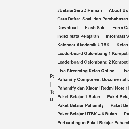
#BelajarSeruDiRumah
About Us
Cara Daftar, Soal, dan Pembahas
Download
Flash Sale
Form Ca
Index Mata Pelajaran
Informasi 
Kalender Akademik UTBK
Kelas
Leaderboard Gelombang 1 Kompetisi
Leaderboard Gelombang 2 Kompetis
Live Streaming Kelas Online
Liv
Pahamify
Pahamify Component Documentati
|
Pahamify dan Xiaomi Redmi Note 
Taklukkan
Paket Belajar 1 Bulan
Paket Bela
UTBK
Paket Belajar Pahamify
Paket Be
Paket Belajar UTBK – 6 Bulan
Pa
Perbandingan Paket Belajar Pahami