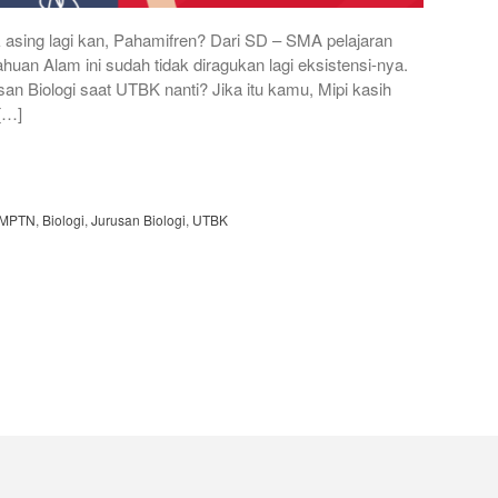
k asing lagi kan, Pahamifren? Dari SD – SMA pelajaran
an Alam ini sudah tidak diragukan lagi eksistensi-nya.
usan Biologi saat UTBK nanti? Jika itu kamu, Mipi kasih
 […]
MPTN
,
Biologi
,
Jurusan Biologi
,
UTBK