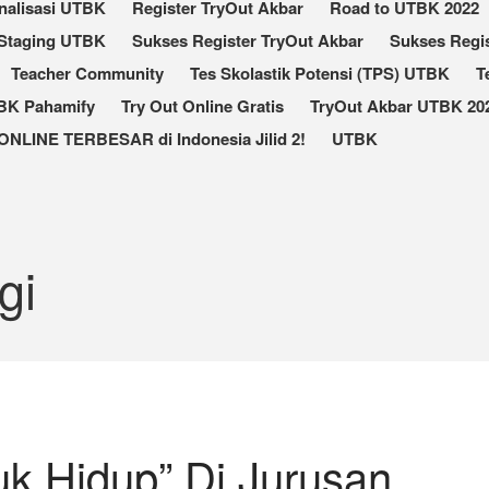
nalisasi UTBK
Register TryOut Akbar
Road to UTBK 2022
Staging UTBK
Sukses Register TryOut Akbar
Sukses Regis
Teacher Community
Tes Skolastik Potensi (TPS) UTBK
T
TBK Pahamify
Try Out Online Gratis
TryOut Akbar UTBK 202
ONLINE TERBESAR di Indonesia Jilid 2!
UTBK
gi
uk Hidup” Di Jurusan