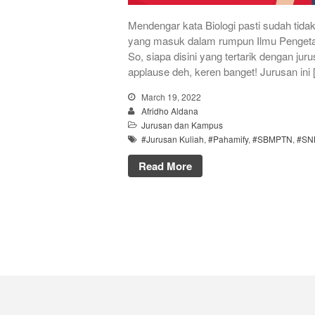
Mendengar kata Biologi pasti sudah tida
yang masuk dalam rumpun Ilmu Pengetahu
So, siapa disini yang tertarik dengan jur
applause deh, keren banget! Jurusan ini
March 19, 2022
Afridho Aldana
Jurusan dan Kampus
#Jurusan Kuliah
,
#Pahamify
,
#SBMPTN
,
#SN
Read More