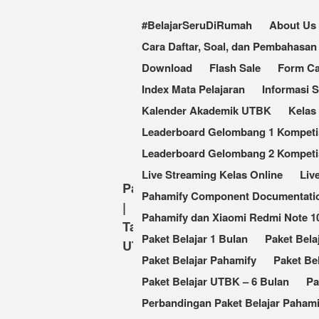
#BelajarSeruDiRumah
About Us
Cara Daftar, Soal, dan Pembahas
Download
Flash Sale
Form Ca
Index Mata Pelajaran
Informasi 
Kalender Akademik UTBK
Kelas
Leaderboard Gelombang 1 Kompetisi
Leaderboard Gelombang 2 Kompetis
Live Streaming Kelas Online
Liv
Pahamify
Pahamify Component Documentati
|
Pahamify dan Xiaomi Redmi Note 
Taklukkan
Paket Belajar 1 Bulan
Paket Bela
UTBK
Paket Belajar Pahamify
Paket Be
Paket Belajar UTBK – 6 Bulan
Pa
Perbandingan Paket Belajar Pahami