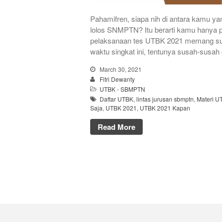
Pahamifren, siapa nih di antara kamu y
lolos SNMPTN? Itu berarti kamu hanya p
pelaksanaan tes UTBK 2021 memang sud
waktu singkat ini, tentunya susah-susa
March 30, 2021
Fitri Dewanty
UTBK - SBMPTN
Daftar UTBK
,
lintas jurusan sbmptn
,
Materi U
Saja
,
UTBK 2021
,
UTBK 2021 Kapan
Read More