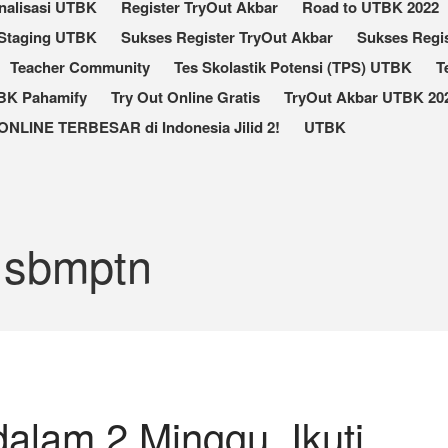
nalisasi UTBK
Register TryOut Akbar
Road to UTBK 2022
Staging UTBK
Sukses Register TryOut Akbar
Sukses Regis
Teacher Community
Tes Skolastik Potensi (TPS) UTBK
T
TBK Pahamify
Try Out Online Gratis
TryOut Akbar UTBK 202
ONLINE TERBESAR di Indonesia Jilid 2!
UTBK
n sbmptn
alam 2 Minggu, Ikuti