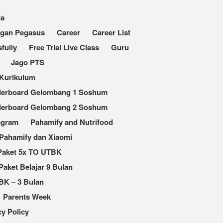
da
ngan Pegasus
Career
Career List
fully
Free Trial Live Class
Guru
Jago PTS
Kurikulum
derboard Gelombang 1 Soshum
derboard Gelombang 2 Soshum
ogram
Pahamify and Nutrifood
Pahamify dan Xiaomi
Paket 5x TO UTBK
Paket Belajar 9 Bulan
BK – 3 Bulan
Parents Week
cy Policy