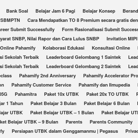
Bank Soal
Belajar Jam 6 Pagi
Belajar Konsep
Beran
an SBMPTN
Cara Mendapatkan TO 8 Premium secara gratis de
reer Submit Successfully
Form Rasionalisasi Submit Success
Syarat SNBP, Nilai Rapor dan Cara Lulus SNBP
Invitation MIPI
 Online Pahamify
Kolaborasi Edukasi
Konsultasi Online
 Sekolah Terbaik​
Leaderboard Gelombang 1 Saintek
Lea
i Sekolah Terbaik
Leaderboard Gelombang 2 Saintek
Lea
eclass
Pahamify 2nd Anniversary
Pahamify Accelerator Pr
on
Pahamify Customer Service
Pahamify dan Ilmupedia
105G
Pahamitra
Paket 10x UTBK
Paket 20x TO UTBK
jar 1 Tahun
Paket Belajar 3 Bulan
Paket Belajar 6 Bulan
lajar UTBK
Paket Belajar UTBK – 1 Bulan
Paket Belajar UT
ket Belajar UTBK – 9 Bulan
Parents
Parents Community
fy
Persiapan UTBK dalam Genggamanmu | Pegasus
Priva