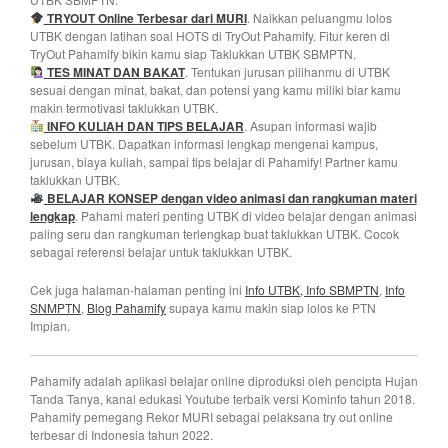
TRYOUT Online
Terbesar dari MURI
. Naikkan peluangmu lolos
UTBK dengan latihan soal HOTS di TryOut Pahamify. Fitur keren di
TryOut Pahamify bikin kamu siap Taklukkan UTBK SBMPTN.
TES MINAT DAN BAKAT
. Tentukan jurusan pilihanmu di UTBK
sesuai dengan minat, bakat, dan potensi yang kamu miliki biar kamu
makin termotivasi taklukkan UTBK.
INFO KULIAH DAN TIPS BELAJAR
. Asupan informasi wajib
sebelum UTBK. Dapatkan informasi lengkap mengenai kampus,
jurusan, biaya kuliah, sampai tips belajar di Pahamify! Partner kamu
taklukkan UTBK.
BELAJAR KONSEP dengan video animasi dan rangkuman materi
lengkap
. Pahami materi penting UTBK di video belajar dengan animasi
paling seru dan rangkuman terlengkap buat taklukkan UTBK. Cocok
sebagai referensi belajar untuk taklukkan UTBK.
Cek juga halaman-halaman penting ini
Info UTBK
, Info SBMPTN
,
Info
SNMPTN
,
Blog Pahamify
supaya kamu makin siap lolos ke PTN
Impian.
Pahamify adalah aplikasi belajar online diproduksi oleh pencipta Hujan
Tanda Tanya, kanal edukasi Youtube terbaik versi Kominfo tahun 2018.
Pahamify pemegang Rekor MURI sebagai pelaksana try out online
terbesar di Indonesia tahun 2022.