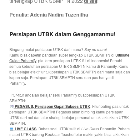
terlengkap UTBK SBMPTN 2022
di sini
!
Penulis: Adenia Nadira Tuzenitha
Persiapan UTBK dalam Genggamanmu!
Bingung mulai persiapan UTBK dari mana?
Say no more!
Kamu bisa dapetin panduan super lengkap UTBK SBMPTN di
Ultimate
Guide Pahamify,
platform persiapan UTBK #1 di Indonesia! Penuhi
semua kebutuhan persiapan UTBK SBMPTN kamu di Pahamify. Kamu
bisa belajar efektif untuk persiapan UTBK SBMPTN dari mana saja dan
kapan saja. Persiapan UTBK SBMPTN seru dan pas hanya di
Pahamify.
Fitur-fitur andalan belajar seru Pahamify buat persiapan UTBK
SBMPTN:
PEGASUS, Persiapan Gapai Sukses UTBK
. Fitur paling pas untuk
persiapan UTBK SBMPTN! Pegasus akan bimbing kamu persiapan
UTBK dari nol dan atur strategi belajar personal untuk taklukkan UTBK
SBMPTN.
LIVE CLASS
. Bahas soal UTBK sulit di
Live Class
Pahamify. Pahami
materi UTBK bareng Rockstar Teacher biar makin yakin bisa taklukkan
UTBK SBMPTN.