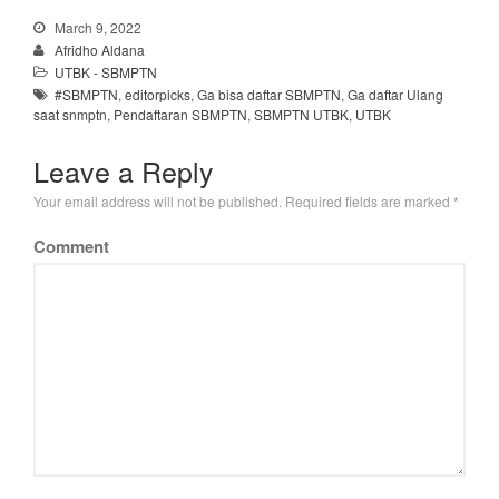
March 9, 2022
Afridho Aldana
UTBK - SBMPTN
#SBMPTN
,
editorpicks
,
Ga bisa daftar SBMPTN
,
Ga daftar Ulang
saat snmptn
,
Pendaftaran SBMPTN
,
SBMPTN UTBK
,
UTBK
Leave a Reply
Your email address will not be published.
Required fields are marked
*
Comment