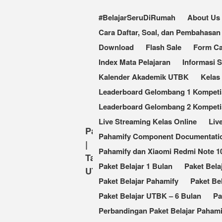
#BelajarSeruDiRumah
About Us
Cara Daftar, Soal, dan Pembahas
Download
Flash Sale
Form Ca
Index Mata Pelajaran
Informasi 
Kalender Akademik UTBK
Kelas
Leaderboard Gelombang 1 Kompetisi
Leaderboard Gelombang 2 Kompetis
Live Streaming Kelas Online
Liv
Pahamify
Pahamify Component Documentati
|
Pahamify dan Xiaomi Redmi Note 
Taklukkan
Paket Belajar 1 Bulan
Paket Bela
UTBK
Paket Belajar Pahamify
Paket Be
Paket Belajar UTBK – 6 Bulan
Pa
Perbandingan Paket Belajar Pahami