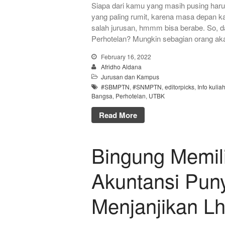
Siapa dari kamu yang masih pusing harus
yang paling rumit, karena masa depan k
salah jurusan, hmmm bisa berabe. So, da
Perhotelan? Mungkin sebagian orang aka
February 16, 2022
Afridho Aldana
Jurusan dan Kampus
#SBMPTN
,
#SNMPTN
,
editorpicks
,
Info kulia
Bangsa
,
Perhotelan
,
UTBK
Read More
Bingung Memil
Akuntansi Puny
Menjanjikan Lh