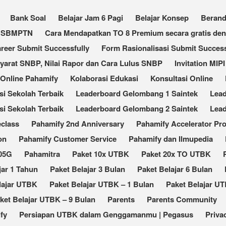
Bank Soal
Belajar Jam 6 Pagi
Belajar Konsep
Beran
an SBMPTN
Cara Mendapatkan TO 8 Premium secara gratis de
reer Submit Successfully
Form Rasionalisasi Submit Success
Syarat SNBP, Nilai Rapor dan Cara Lulus SNBP
Invitation MIPI
 Online Pahamify
Kolaborasi Edukasi
Konsultasi Online
 Sekolah Terbaik​
Leaderboard Gelombang 1 Saintek
Lea
i Sekolah Terbaik
Leaderboard Gelombang 2 Saintek
Lea
eclass
Pahamify 2nd Anniversary
Pahamify Accelerator Pr
on
Pahamify Customer Service
Pahamify dan Ilmupedia
105G
Pahamitra
Paket 10x UTBK
Paket 20x TO UTBK
jar 1 Tahun
Paket Belajar 3 Bulan
Paket Belajar 6 Bulan
lajar UTBK
Paket Belajar UTBK – 1 Bulan
Paket Belajar UT
ket Belajar UTBK – 9 Bulan
Parents
Parents Community
fy
Persiapan UTBK dalam Genggamanmu | Pegasus
Priva