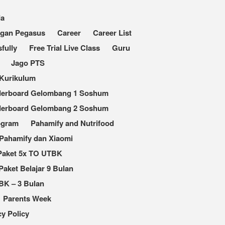
da
ngan Pegasus
Career
Career List
fully
Free Trial Live Class
Guru
Jago PTS
Kurikulum
derboard Gelombang 1 Soshum
derboard Gelombang 2 Soshum
ogram
Pahamify and Nutrifood
Pahamify dan Xiaomi
Paket 5x TO UTBK
Paket Belajar 9 Bulan
BK – 3 Bulan
Parents Week
cy Policy