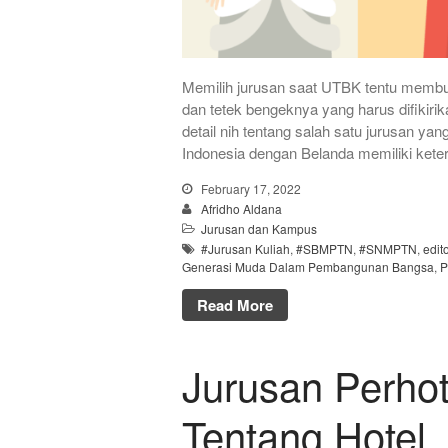
Memilih jurusan saat UTBK tentu membut
dan tetek bengeknya yang harus difikirik
detail nih tentang salah satu jurusan yan
Indonesia dengan Belanda memiliki keter
February 17, 2022
Afridho Aldana
Jurusan dan Kampus
#Jurusan Kuliah
,
#SBMPTN
,
#SNMPTN
,
edit
Generasi Muda Dalam Pembangunan Bangsa
,
P
Read More
Jurusan Perho
Tentang Hotel