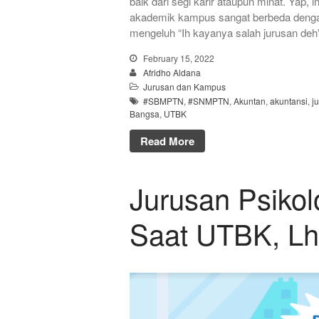
baik dari segi karir ataupun minat. Yap,
akademik kampus sangat berbeda deng
mengeluh “Ih kayanya salah jurusan de
February 15, 2022
Afridho Aldana
Jurusan dan Kampus
#SBMPTN
,
#SNMPTN
,
Akuntan
,
akuntansi
,
j
Bangsa
,
UTBK
Read More
Jurusan Psikol
Saat UTBK, Lh