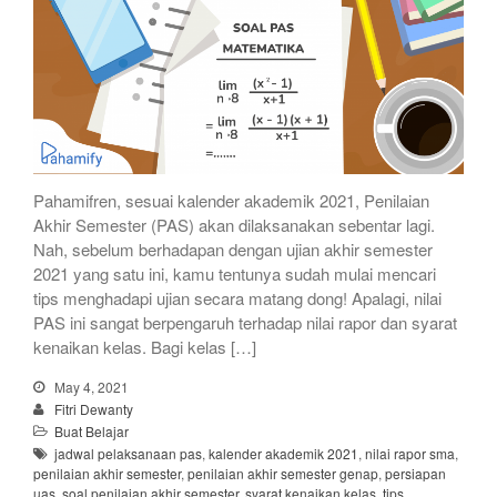
Pahamifren, sesuai kalender akademik 2021, Penilaian
Akhir Semester (PAS) akan dilaksanakan sebentar lagi.
Nah, sebelum berhadapan dengan ujian akhir semester
2021 yang satu ini, kamu tentunya sudah mulai mencari
tips menghadapi ujian secara matang dong! Apalagi, nilai
PAS ini sangat berpengaruh terhadap nilai rapor dan syarat
kenaikan kelas. Bagi kelas […]
May 4, 2021
Fitri Dewanty
Buat Belajar
jadwal pelaksanaan pas
,
kalender akademik 2021
,
nilai rapor sma
,
penilaian akhir semester
,
penilaian akhir semester genap
,
persiapan
uas
,
soal penilaian akhir semester
,
syarat kenaikan kelas
,
tips