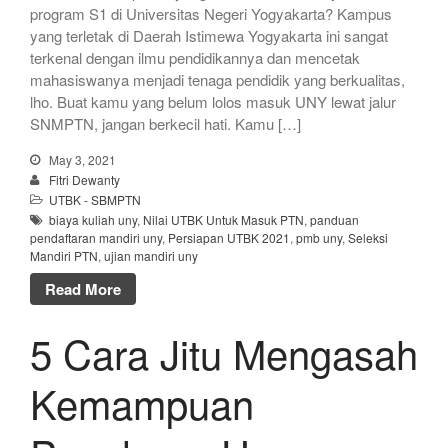
program S1 di Universitas Negeri Yogyakarta? Kampus
yang terletak di Daerah Istimewa Yogyakarta ini sangat
terkenal dengan ilmu pendidikannya dan mencetak
mahasiswanya menjadi tenaga pendidik yang berkualitas,
lho. Buat kamu yang belum lolos masuk UNY lewat jalur
SNMPTN, jangan berkecil hati. Kamu […]
May 3, 2021
Fitri Dewanty
UTBK - SBMPTN
biaya kuliah uny
,
Nilai UTBK Untuk Masuk PTN
,
panduan
pendaftaran mandiri uny
,
Persiapan UTBK 2021
,
pmb uny
,
Seleksi
Mandiri PTN
,
ujian mandiri uny
Read More
5 Cara Jitu Mengasah
Kemampuan