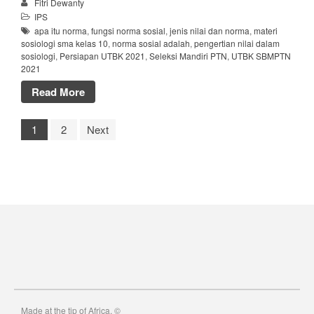
Fitri Dewanty
IPS
apa itu norma
,
fungsi norma sosial
,
jenis nilai dan norma
,
materi
sosiologi sma kelas 10
,
norma sosial adalah
,
pengertian nilai dalam
sosiologi
,
Persiapan UTBK 2021
,
Seleksi Mandiri PTN
,
UTBK SBMPTN
2021
Read More
1
2
Next
Made at the tip of Africa. ©