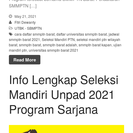
SMMPTN […]
May 21, 2021
Fitri Dewanty
UTBK - SBMPTN
cara daftar smmptn barat
,
daftar universitas smmptn barat
,
jadwal
smmptn barat 2021
,
Seleksi Mandiri PTN
,
seleksi mandiri ptn wilayah
barat
,
smmptn barat
,
smmptn barat adalah
,
smmptn barat kapan
,
ujian
mandiri ptn
,
universitas smmptn barat 2021
Read More
Info Lengkap Seleksi
Mandiri Unpad 2021
Program Sarjana