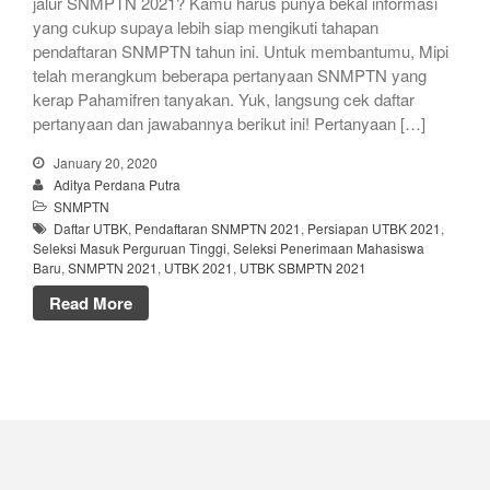
jalur SNMPTN 2021? Kamu harus punya bekal informasi
yang cukup supaya lebih siap mengikuti tahapan
pendaftaran SNMPTN tahun ini. Untuk membantumu, Mipi
telah merangkum beberapa pertanyaan SNMPTN yang
kerap Pahamifren tanyakan. Yuk, langsung cek daftar
pertanyaan dan jawabannya berikut ini! Pertanyaan […]
January 20, 2020
Aditya Perdana Putra
SNMPTN
Daftar UTBK
,
Pendaftaran SNMPTN 2021
,
Persiapan UTBK 2021
,
Seleksi Masuk Perguruan Tinggi
,
Seleksi Penerimaan Mahasiswa
Baru
,
SNMPTN 2021
,
UTBK 2021
,
UTBK SBMPTN 2021
Read More